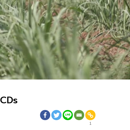
NCDs
1