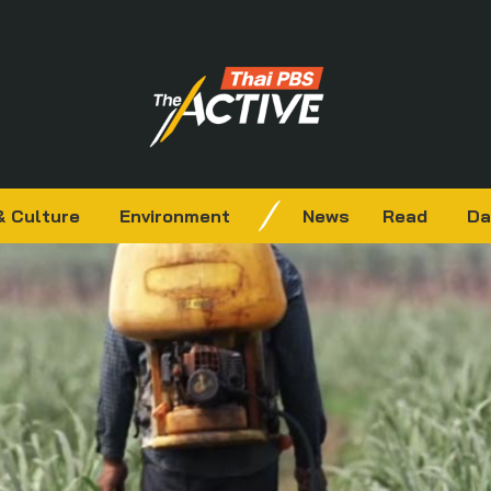
& Culture
Environment
News
Read
Da