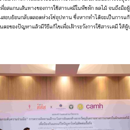
ื่อสแกนเส้นทางของการใช้สารเคมีในพืชผัก ผลไม้ จนถึงมือผู
อบย้อนกลับตลอดห่วงโซ่อุปทาน ซึ่งหากทำได้จะเป็นการแก้ป
นตอของปัญหาแล้วมีวิธีแก้ไขเพื่อเฝ้าระวังการใช้สารเคมี ให้ผ