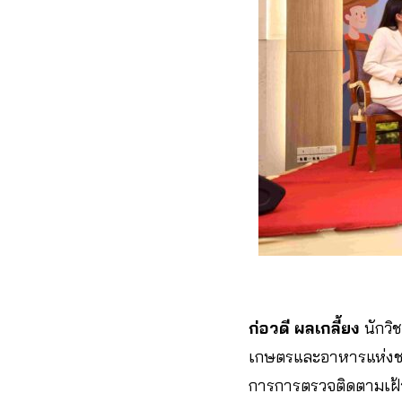
ก่อวดี ผลเกลี้ยง
นักวิ
เกษตรและอาหารแห่งช
การการตรวจติดตามเฝ้า