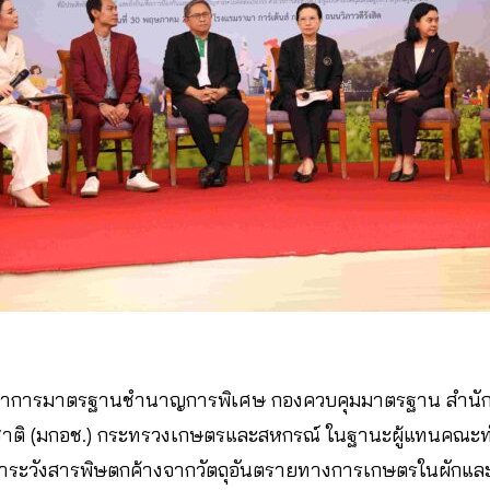
ชาการมาตรฐานชำนาญการพิเศษ กองควบคุมมาตรฐาน สำนัก
าติ (มกอช.) กระทรวงเกษตรและสหกรณ์ ในฐานะผู้แทนคณ
ระวังสารพิษตกค้างจากวัตถุอันตรายทางการเกษตรในผักและผ