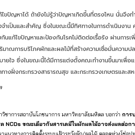
ขปัญหาได้ ถ้ายังไม่รู้ว่าปัญหาเกิดขึ้นที่ตรงไหน นั่นจึงทำ
่งจำเป็นและสำคัญ ซึ่งในขณะนี้มีทิศทางในการดำเนินงาน
ันแก้ไขปัญหาและป้องกันโรคไม่ติดต่อเรื้อรัง ผ่านการเพ
ิมาณการบริโภคผักและผลไม้ที่สร้างความเชื่อมั่นความปลอ
ยใจ ซึ่งในขณะนี้ได้มีการแต่งตั้งคณะทำงานขึ้นมาเพื่อแ
ากทางฝั่งกระทรวงสาธารณสุข และกระทรวงเกษตรและสห
ล
ักวิชาการสถาบันโภชนาการ มหาวิทยาลัยมหิดล บอกว่า
การบ
โรค NCDs ขณะเดียวกันสารเคมีในผักผลไม้อาจส่งผลต่อก
นาแนวทางการติดตั้งระบบเฝ้าระวังผัก/ผลไม้ ตลอดห่วงโซ่อุปท