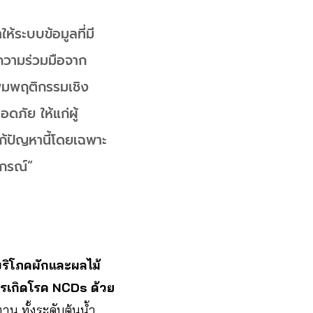
ให้ระบบข้อมูลที่มี
 ความร่วมมือจาก
ิ่มพฤติกรรมเชิง
ดภัย ให้แก่ผู้
ก้ปัญหานี้โดยเฉพาะ
กรณ์”
ริโภคผักและผลไม้
ารเกิดโรค NCDs ด้วย
าน ทั้งระดับต้นน้ำ