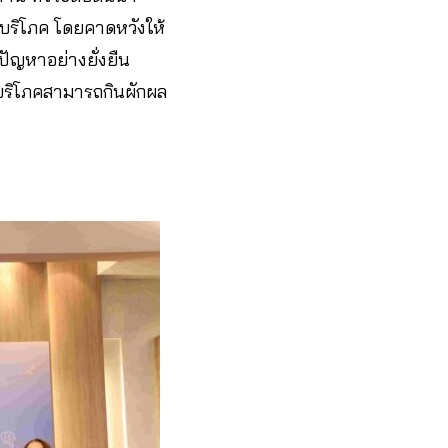
้บริโภค โดยคาดหวังให้
ัญหาอย่างยั่งยืน
ู้บริโภคสามารถกินผักผล