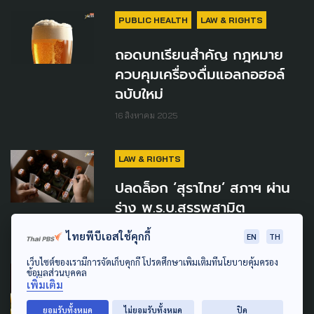
PUBLIC HEALTH
LAW & RIGHTS
ถอดบทเรียนสำคัญ กฎหมาย
ควบคุมเครื่องดื่มแอลกอฮอล์
ฉบับใหม่
16 สิงหาคม 2025
LAW & RIGHTS
ปลดล็อก ‘สุราไทย’ สภาฯ ผ่าน
ร่าง พ.ร.บ.สรรพสามิต
15 มกราคม 2025
ไทยพีบีเอสใช้คุกกี้
EN
TH
เว็บไซต์ของเรามีการจัดเก็บคุกกี้ โปรดศึกษาเพิ่มเติมที่นโยบายคุ้มครอง
ข้อมูลส่วนบุคคล
AGRICULTURE
เพิ่มเติม
สุรากลั่นชุมชน จากส้มตกเกรด
ยอมรับทั้งหมด
ไม่ยอมรับทั้งหมด
ปิด