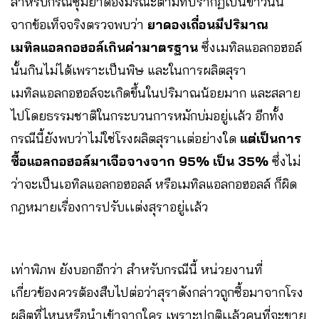
สำหรับกรณีซุ้มยาดองมรณะตามที่ปรากฏเป็นข่าวนั้น
จากข้อเท็จจริงตรวจพบว่า
ยาดองเถื่อนมีปริมาณ
เมทิลแอลกอฮอล์เกินค่ามาตรฐาน
ซึ่งเมทิลแอลกอฮอล์
นั้นกินไม่ได้เพราะเป็นพิษ และในการผลิตสุรา
เมทิลแอลกอฮอล์จะเกิดขึ้นในปริมาณน้อยมาก และสลาย
ไปโดยธรรมชาติในกระบวนการหมักบ่มอยู่เเล้ว อีกทั้ง
กรณีนี้ยังพบว่าไม่ใช่โรงผลิตสุราเเต่อย่างใด
แต่เป็นการ
ซื้อแอลกอฮอล์มาเจือจางจาก 95% เป็น 35%
ซึ่งไม่
ว่าจะเป็นเอทิลแอลกอฮอลล์ หรือเมทิลแอลกอฮอลล์ ก็ผิด
กฎหมายเรื่องการปรับเเต่งสุราอยู่เเล้ว
เท่าพิภพ ยังบอกอีกว่า สำหรับกรณีนี้ หน่วยงานที่
เกี่ยวข้องควรต้องสืบไปต่อว่าสุราดังกล่าวถูกซื้อมาจากโรง
ผลิตที่ไหนหรือนำเข้าจากใคร เพราะปกติเเล้วคนที่จะขาย