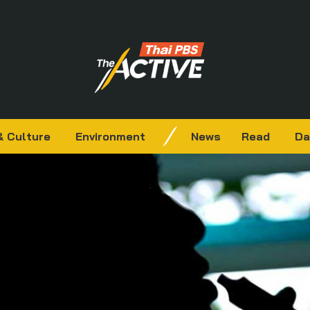
& Culture
Environment
News
Read
Da