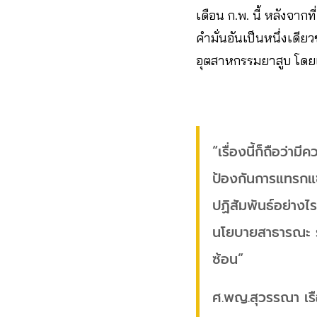
เดือน ก.พ. นี้ หลังจา
คำมั่นอันเป็นหนึ่งเ
อุตสาหกรรมยาสูบ โดย
“เรื่องนี้ก็ถือว่า
ป้องกันการแทรกแซ
ปฏิสัมพันธ์อย่างไร
นโยบายสาธารณะ รว
ซ้อน”
ศ.พญ.สุวรรณา เร