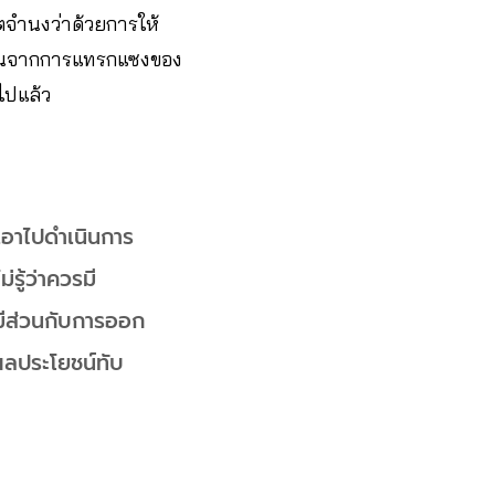
ตจำนงว่าด้วยการให้
าชนจากการแทรกแซงของ
ไปแล้ว
จะเอาไปดำเนินการ
ู้ว่าควรมี
มามีส่วนกับการออก
ผลประโยชน์ทับ