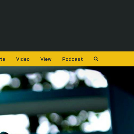
ta
Video
View
Podcast