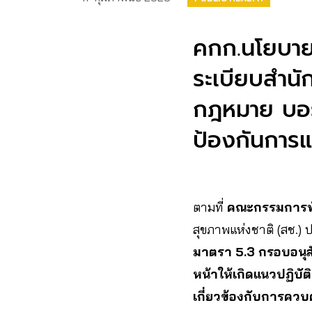
คกก.นโยบายค
ระเบียบสำนั
กฎหมาย บอร์
ป้องกันการแ
ตามที่
คณะกรรมการพั
สุขภาพแห่งชาติ (สช.) 
มาตรา 5.3 กรอบอนุ
หน้าให้เกิดแนวปฏิบั
เกี่ยวข้องกับการคว