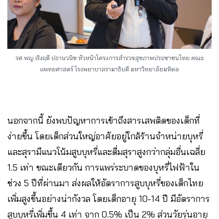
รศ.พญ.เริงฤดี ปธานวนิช หัวหน้าโครงการสำรวจสุขภาพประชาชนไทย คณะ
แพทยศาสตร์ โรงพยาบาลรามาธิบดี มหาวิทยาลัยมหิดล
นอกจากนี้ ยังพบปัญหาการเข้าถึงสารเสพติดของเด็กที่
ง่ายขึ้น โดยเด็กส่วนใหญ่อาศัยอยู่ใกล้ร้านจำหน่ายบุหรี่
และสุรามีแนวโน้มสูบบุหรี่และดื่มสุราสูงกว่ากลุ่มอื่นเฉลี่ย
1.5 เท่า ขณะเดียวกัน การแพร่ระบาดของบุหรี่ไฟฟ้าใน
ช่วง 5 ปีที่ผ่านมา ส่งผลให้อัตราการสูบบุหรี่ของเด็กไทย
เพิ่มสูงขึ้นอย่างน่ากังวล โดยเด็กอายุ 10-14 ปี มีอัตราการ
สูบบุหรี่เพิ่มขึ้น 4 เท่า จาก 0.5% เป็น 2% ส่วนวัยรุ่นอายุ