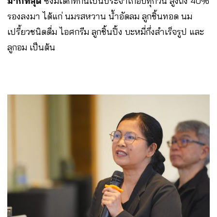
มากที่สุด
ซึ่งมีเด็กที่กินเป็นประจำเกือบทุกวัน สูงถึง 40%
รองลงมา ได้แก่ นมรสหวาน น้ำอัดลม ลูกชิ้นทอด นม
เปรี้ยวชนิดดื่ม ไอศกรีม ลูกชิ้นปิ้ง บะหมี่กึ่งสำเร็จรูป และ
ลูกอม เป็นต้น