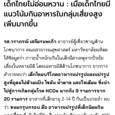
เด็กไทยไม่อ่อนหวาน : เมื่อเด็กไทยมี
แนวโน้มกินอาหารในกลุ่มเสี่ยงสูง
เพิ่มมากขึ้น
รศ.วราภรณ์ เสถียรนพเก้า
อาจารย์ผู้เชี่ยวชาญด้าน
โภชนาการ คณะสาธารณสุขศาสตร์ มหาวิทยาลัยมหิดล
ให้ข้อมูลว่า ภาวะน้ำหนักเกินในเด็กมีสาเหตุจากปัจจัย
เสี่ยงในหลายมิติ โดยเฉพาะมิติด้านโภชนาการ จากการ
สำรวจพบว่า
เด็กไทยบริโภคอาหารแปรรูปและแปรรูป
สูงที่อุดมไปด้วยแป้ง ไขมัน น้ำตาล และโซเดียม ซึ่งนำ
ไปสู่การเกิดกลุ่มโรค NCDs มากถึง 9 รายการจาก
20 รายการ
อาหารที่เด็กอายุ 2-14 ปี กินเป็นประจำ พบ
ว่า
ขนมกรุบกรอบ คือ อาหารแปรรูปที่เด็กนิยมกิน