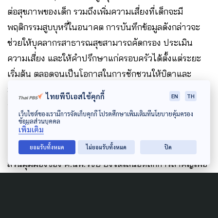
ต่อสุขภาพของเด็ก รวมถึงเพิ่มความเสี่ยงที่เด็กจะมี
พฤติกรรมสูบบุหรี่ในอนาคต การบันทึกข้อมูลดังกล่าวจะ
ช่วยให้บุคลากรสาธารณสุขสามารถคัดกรอง ประเมิน
ความเสี่ยง และให้คำปรึกษาแก่ครอบครัวได้ตั้งแต่ระยะ
เริ่มต้น ตลอดจนเป็นโอกาสในการชักชวนให้บิดาและ
มารดาเข้าสู่กระบวนการเลิกบุหรี่ ซึ่งจะช่วยลดผลกระทบ
ไทยพีบีเอสใช้คุกกี้
EN
TH
จากควันบุหรี่มือสองและส่งเสริมสุขภาพของเด็กและ
เว็บไซต์ของเรามีการจัดเก็บคุกกี้ โปรดศึกษาเพิ่มเติมที่นโยบายคุ้มครอง
ครอบครัวในระยะยาว
ข้อมูลส่วนบุคคล
เพิ่มเติม
ยอมรับทั้งหมด
ไม่ยอมรับทั้งหมด
ปิด
ส่วนมุมมองของ ศ.นพ.วิชัย ยังได้เสนอหลักการสำคัญเพื่อ
ปกป้องเด็กจากผลกระทบของสภาพแวดล้อมทางสุขภาพ
และการตลาดของผลิตภัณฑ์ที่เป็นอันตรายต่อสุขภาพ เช่น
การห้ามโฆษณาอาหารและเครื่องดื่มที่มีคุณค่าทาง