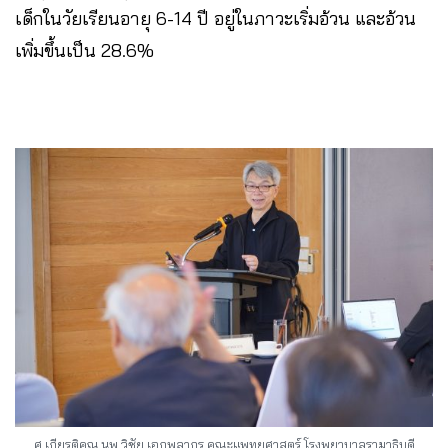
เด็กในวัยเรียนอายุ 6-14 ปี อยู่ในภาวะเริ่มอ้วน และอ้วน
เพิ่มขึ้นเป็น 28.6%
ศ.เกียรติคุณ นพ.วิชัย เอกพลากร คณะแพทยศาสตร์ โรงพยาบาลรามาธิบดี