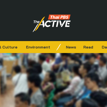
& Culture
Environment
News
Read
Da