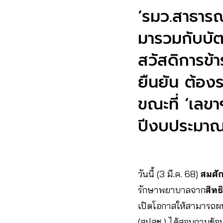
‘รมว.สาธารณ
มารวมกับบัต
สวัสดิการข้า
ยืนยัน ต้อ
ขณะที่ ‘เลขา
ปีงบประมาณ 2569 ​​​
วันนี้ (3 มี.ค.​ 68)
สมศัก
รักษาพยาบาลจาก
สิทธ
เปิดโอกาสให้สามารถผ
(สปสช.) ได้สอบถามข้อม