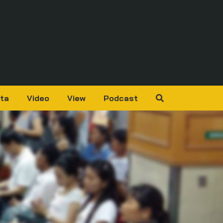
ta
Video
View
Podcast