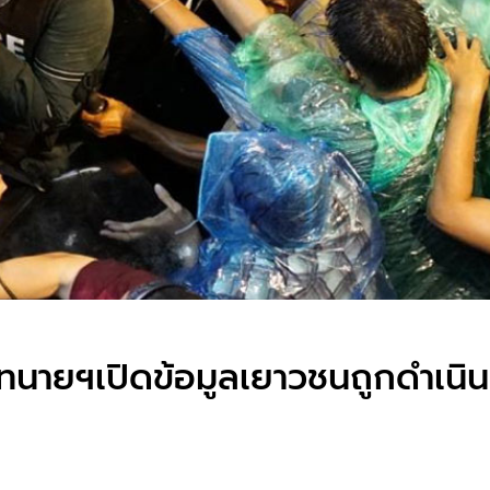
์ทนายฯเปิดข้อมูลเยาวชนถูกดำเนิน