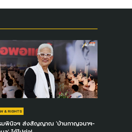
AW & RIGHTS
รมพินิจฯ ส่งสัญญาณ 'บ้านกาญจนาฯ-
ามล' ได้ไปต่อ!