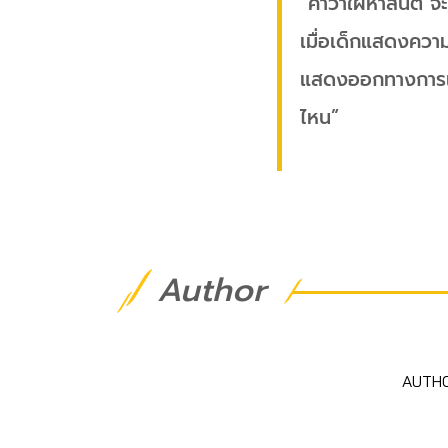
“คำว่าใฝ่หาสันติ จะต
เมื่อเด็กแสดงควา
แสดงออกทางการเมื
ไหน”
Author
AUTH