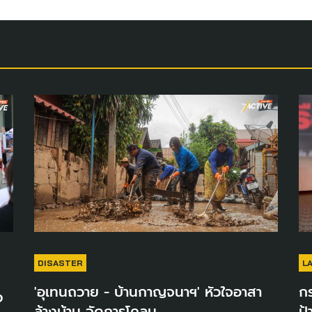
DISASTER
L
'อุเทนถวาย - บ้านกาญจนาฯ' หัวใจอาสา
ก
ง
ล้างบ้าน จัดการโคลน
ป้