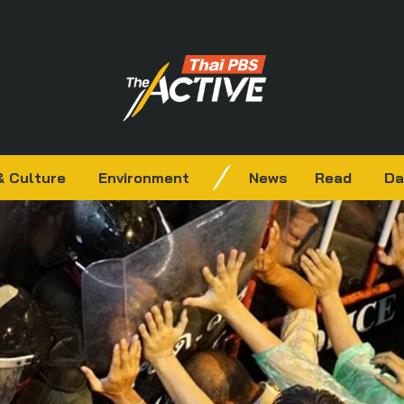
& Culture
Environment
News
Read
Da