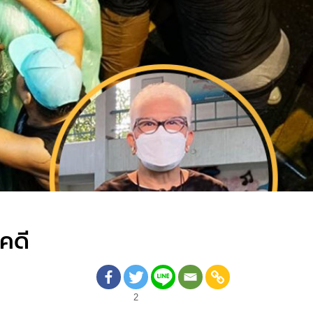
คดี
2