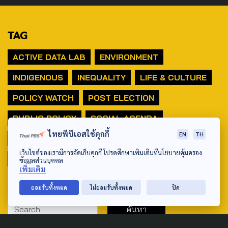
TAG
ACTIVE DATA LAB
ENVIRONMENT
INDIGENOUS
INEQUALITY
LIFE & CULTURE
POLICY WATCH
POST ELECTION
PUBLIC POLICY
SOCIAL AGENDA
ไทยพีบีเอสใช้คุกกี้
EN
TH
THAIPROTESTS
THE LISTENING
ชายแดนใต้
เว็บไซต์ของเรามีการจัดเก็บคุกกี้ โปรดศึกษาเพิ่มเติมที่นโยบายคุ้มครอง
มหานครภูมิภาค
ข้อมูลส่วนบุคคล
เพิ่มเติม
SEARCH
ยอมรับทั้งหมด
ไม่ยอมรับทั้งหมด
ปิด