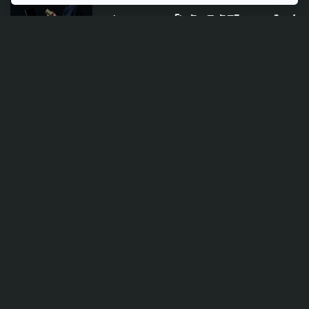
'สแกมเมอร์' ภัยพิบัติโลกยุคใหม่
แต่ยังไร้คนรับผิดชอบ เสนอตั้ง
กองทุนช่วยเหลือเหยื่อ
27 ธันวาคม 2025
TAG
ACTIVE DATA LAB
ENVIRONMENT
INDIGENOUS
INEQUALITY
LIFE & CULTURE
POLICY WATCH
POST ELECTION
PUBLIC POLICY
SOCIAL AGENDA
THAIPROTESTS
THE LISTENING
ชายแดนใต้