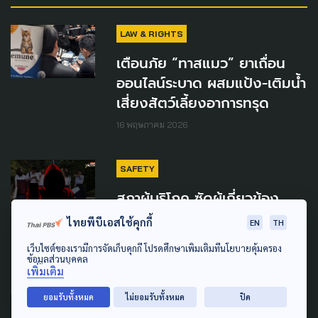
LAW & RIGHTS
เตือนภัย “ทาสแมว” ยาเถื่อน
ออนไลน์ระบาด ผสมแป้ง-เติมน้ำ
เสี่ยงสัตว์เลี้ยงอาการทรุด
16 พฤษภาคม 2026
SAFETY
สภาผู้บริโภค ซัดผู้เกี่ยวข้อง
ปล่อยมิจฉาชีพหลอกสแกนหน้า
ไทยพีบีเอสใช้คุกกี้
EN
TH
เด็กถึงโรงเรียน
เว็บไซต์ของเรามีการจัดเก็บคุกกี้ โปรดศึกษาเพิ่มเติมที่นโยบายคุ้มครอง
ข้อมูลส่วนบุคคล
3 มีนาคม 2026
เพิ่มเติม
ยอมรับทั้งหมด
ไม่ยอมรับทั้งหมด
ปิด
POLITICS
CORRUPTION
ECONOMY