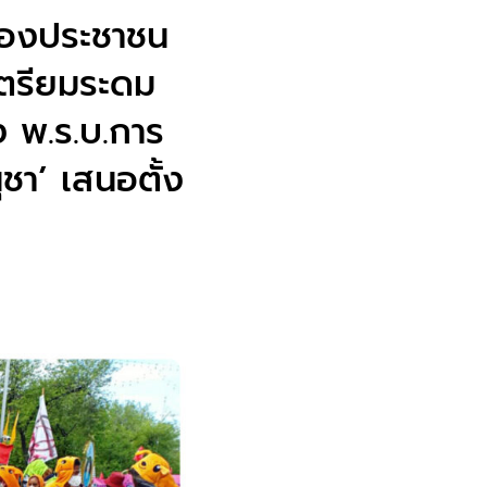
ของประชาชน
เตรียมระดม
ง พ.ร.บ.การ
ชา’ เสนอตั้ง