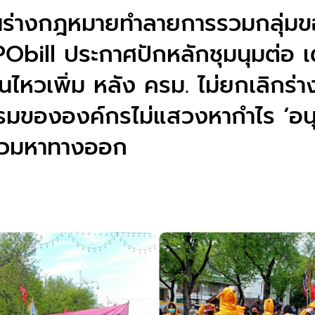
นร่างกฎหมายทำลายการรวมกลุ่ม
Obill ประกาศปักหลักชุมนุมต่อ 
นไหวเพิ่ม หลัง ครม. ไม่ยกเลิกร่า
รมขององค์กรไม่แสวงหากำไร ‘อนุ
่วมหาทางออก