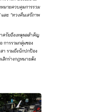
ฎหมายควบคุมการรวม
และ
“ทวงคืนเสรีภาพ
าศรัยถึงเหตุผลสำคัญ
ือ การรวมกลุ่มของ
สา รวมถึงนักปกป้อง
กเลิกร่างกฎหมายดัง