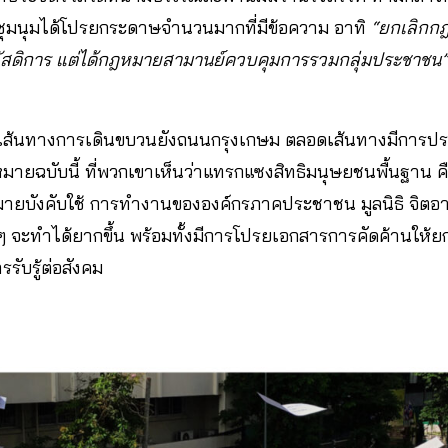
ผู้ชุมนุมได้โปรยกระดาษจำนวนมากที่มีข้อความ อาทิ
“ยกเลิกก
วัสดิการ แต่ได้กฎหมายสามานย์ควบคุมการรวมกลุ่มประชาชน”
นเส้นทางการเดินขบวนยังถนนกรุงเกษม ตลอดเส้นทางมีการปร
มายฉบับนี้ ที่พวกเขาเห็นว่าแทรกแซงสิทธิมนุษยชนพื้นฐาน ค
ยบังคับใช้ การทำงานขององค์กรภาคประชาชน มูลนิธิ จิตอา
 ๆ จะทำได้ยากขึ้น พร้อมทั้งมีการโปรยเอกสารการคัดค้านให้ย
ารรับรู้ต่อสังคม