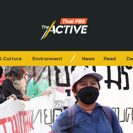
& Culture
Environment
News
Read
Da