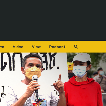
ta
Video
View
Podcast