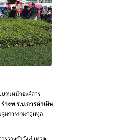
งขบวนหน้าองค์การ
ก
ร่างพ.ร.บ.การดำเนิน
คุมการรวมกลุ่มทุก
การวางกำลังเข้มงวด