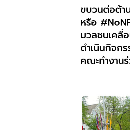
ขบวนต่อต้า
หรือ #NoNP
มวลชนเคลื่อ
ดำเนินกิจกร
คณะทำงานร