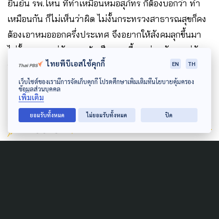
ยืนยัน รพ.ไหน ที่ทำเหมือนหมอสุภัทร ก็ต้องบอกว่า ทำ
เหมือนกัน ก็ไม่เห็นว่าผิด ไม่งั้นกระทรวงสาธารณสุขก็คง
ต้องเอาหมอออกครึ่งประเทศ จึงอยากให้สังคมลุกขึ้นมา
ไม่งั้นเราจะอยู่กันยาก ถ้าเป็นแบบนี้ คนรุ่นหลังจะอยู่กัน
ไทยพีบีเอสใช้คุกกี้
อย่างไร
EN
TH
เว็บไซต์ของเรามีการจัดเก็บคุกกี้ โปรดศึกษาเพิ่มเติมที่นโยบายคุ้มครอง
ข้อมูลส่วนบุคคล
เพิ่มเติม
ยอมรับทั้งหมด
ไม่ยอมรับทั้งหมด
ปิด
Author
AUTHOR
The Active
กองบรรณาธิการ The Active