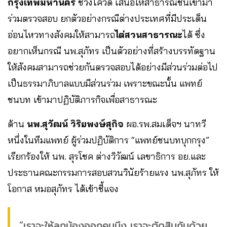
กรุงเทพมหานคร
ช่วงโควิด เสนอให้สาธารณชนเข้ามา
ร่วมตรวจสอบ ยกตัวอย่างกรณีต่างประเทศที่มีประเด็น
อ่อนไหวทางสังคมให้สามารถ
ไต่สวนสาธารณะ
ได้ ซึ่ง
อยากเห็นกรณี นพ.สุภัทร เป็นตัวอย่างที่สร้างบรรทัดฐาน
ให้สังคมสามารถช่วยกันตรวจสอบได้อย่างมีส่วนร่วมต่อไป
เป็นธรรมาภิบาลแบบมีส่วนร่วม เพราะขณะนั้น แพทย์
ชนบท เข้ามาปฏิบัติภารกิจเพื่อสาธารณะ
ด้าน
นพ.สุวัฒน์ วิริยพงษ์สุกิจ
ผอ.รพ.สมเด็จฯ นาทวี
หนึ่งในทีมแพทย์ ผู้ร่วมปฏิบัติการ “แพทย์ชนบทบุกกรุง”
เรียกร้องให้ นพ. สุรโชค ต่างวิวัฒน์ เลขาธิการ อย.และ
ประธานคณะกรรมการสอบสวนวินัยร้ายแรง นพ.สุภัทร ให้
โอกาส หมอสุภัทร ได้เข้าชี้แจง
“เราจะให้ลูกน้องออกคนนึง เราจะตัดสินกันด้วย