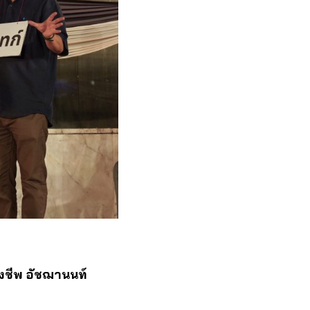
ิ่งชีพ อัชฌานนท์