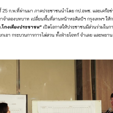
วันที่ 25 ก.พ.ที่ผ่านมา ภาคประชาชนนำโดย กป.อพช. และเครือข
าจำลองบทบาท เปลี่ยนพื้นที่ลานหน้าหอศิลป์ฯ กรุงเทพฯ ให้
.โกงเสียงประชาชน”
เปิดโอกาสให้ประชาชนมีส่วนร่วมในการ
ยยกเอา กระบวนการการไต่สวน ทั้งฝ่ายโจทก์ จำเลย และพยานฝ