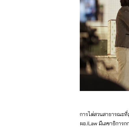
การไต่สวนสาธารณะที่ถู
ผอ.iLaw มีเลขาธิการก