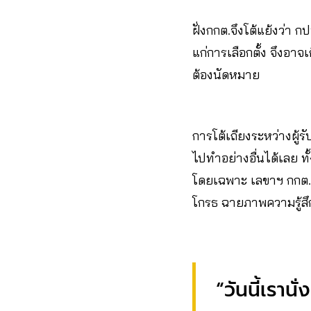
ฝั่งกกต.จึงโต้แย้งว่า ก
แก่การเลือกตั้ง จึงอา
ต้องนัดหมาย
การโต้เถียงระหว่างผู้
ไปทำอย่างอื่นได้เลย ท
โดยเฉพาะ เลขาฯ กกต. 
โกรธ ฉายภาพความรู้สึ
“วันนี้เราน