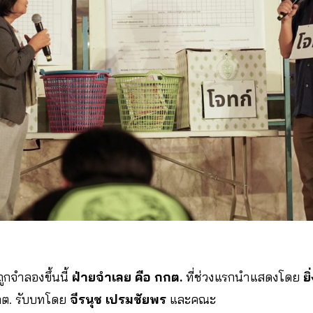
กจำลองขึ้นนี้
ฝ่ายจำเลย คือ กกต.
ที่ช่วงแรกนำแสดงโดย
ย
กต. รับบทโดย
จีรนุช เปรมชัยพร
และคณะ