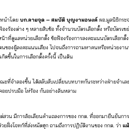
บาทนำโดย
บก.ลายจุด – สมบัติ บุญงามอนงค์
ผอ.มูลนิธิกร
องร้องต่าง ๆ หลายสิบข้อ ทั้งจำนวนบัตรเลือกตั้ง หรือบัตรเขย
าที่ดูแลหน่วยเลือกตั้ง ข้อฟ้องร้องการลงคะแนนบัตรเลือกตั้งท
ตนของผู้ลงคะแนนเสียง ไปจนถึงการถามหาคนหรือหน่วยงานที
ิดขึ้นในการเลือกตั้งครั้งนี้ เป็นต้น
ที่จำลองขึ้น ได้สลับสับเปลี่ยนบทบาทกันระหว่างฝ่ายจำเลย
อยปรบมือ โห่ร้อง กันอย่างล้นหลาม
รไต่สวน มีการล้อเลียนคำแถลงการของ กกต. ที่ออกมายืนยันก
ด้วยฝั่งโจทก์ที่ส่งหมัดฮุก ถามถึงการปฏิบัติงานของ กกต. ว่า
แม