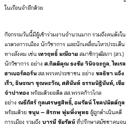
ในเรือนจำอีกด้วย
กิจกรรมวันนี้มีผู้เข้าร่วมงานจำนวนมาก รวมถึงคนดังใน
แวดวงการเมือง นักวิชาการ และนักเคลื่อนไหวประเด็น
ทางสังคม เช่น
เทวฤทธิ์ มณีฉาย
สมาชิกวุฒิสภา (สว.)
นักวิชาการ อย่าง
ศ.กิตติคุณ ธงชัย วินิจจะกูล
,
ไทเรล
ฮาเบอร์คอร์น
สส.พรรคประชาชน อย่าง
ชลธิชา แจ้ง
เร็ว, ธิษะณา ชุณหะวัณ, ศศินันท์ ธรรมนิฐินันท์, เซีย
จำปาทอง
พร้อมด้วยอดีต สส.พรรคก้าวไกล
อย่าง
ณธีภัสร์ กุลเศรษฐสิทธิ์, อมรัตน์ โชคปมิตต์กุล
พร้อมด้วย
ขนุน – สิรภพ พุ่มพึ่งพุทธ
ผู้ถูกดำเนินคดี
การเมือง รวมถึง
บารมี ชัยรัตน์
ที่ปรึกษาสมัชชาคนจน