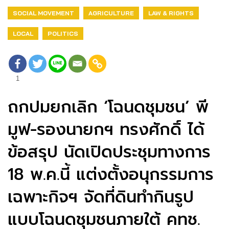
SOCIAL MOVEMENT
AGRICULTURE
LAW & RIGHTS
LOCAL
POLITICS
1
ถกปมยกเลิก ‘โฉนดชุมชน’ พี
มูฟ-รองนายกฯ ทรงศักดิ์ ได้
ข้อสรุป นัดเปิดประชุมทางการ
18 พ.ค.นี้ แต่งตั้งอนุกรรมการ
เฉพาะกิจฯ จัดที่ดินทำกินรูป
แบบโฉนดชุมชนภายใต้ คทช.