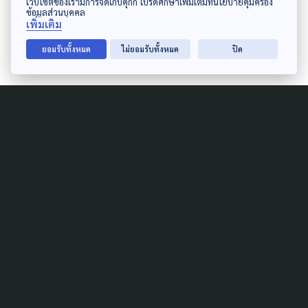
เว็บไซต์ของเรามีการจัดเก็บคุกกี้ โปรดศึกษาเพิ่มเติมที่นโยบายคุ้มครอง
ข้อมูลส่วนบุคคล
โฉนดชุมชนได้รับทราบร่วมกันต่อไป
เพิ่มเติม
ยอมรับทั้งหมด
ไม่ยอมรับทั้งหมด
ปิด
Author
AUTHOR
The Active
กองบรรณาธิการ The Active