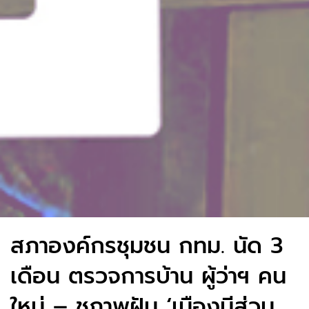
สภาองค์กรชุมชน กทม. นัด 3
เดือน ตรวจการบ้าน ผู้ว่าฯ คน
ใหม่ – ชูภาพฝัน ‘เมืองมีส่วน