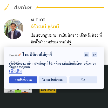
Author
AUTHOR
ธีร์วัฒน์ ชูรัตน์
เรียนจบกฎหมาย มาเป็นนักข่าว เด็กหลังห้อง ที่
มักตั้งคำถามด้วยความไม่รู้
ไทยพีบีเอสใช้คุกกี้
EN
TH
เว็บไซต์ของเรามีการจัดเก็บคุกกี้ โปรดศึกษาเพิ่มเติมที่นโยบายคุ้มครอง
ข้อมูลส่วนบุคคล
เพิ่มเติม
Related News
ยอมรับทั้งหมด
ไม่ยอมรับทั้งหมด
ปิด
POLITICS
'ชัชชาติ' ทุบสถิติตัวเอง นั่งเก้าอี้
ผู้ว่าฯ กทม. สมัยที่สอง