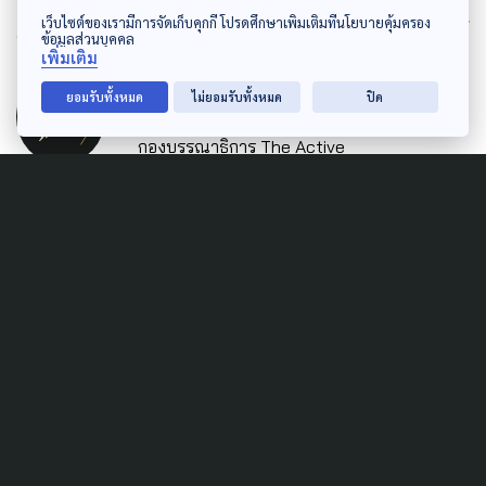
Author
เว็บไซต์ของเรามีการจัดเก็บคุกกี้ โปรดศึกษาเพิ่มเติมที่นโยบายคุ้มครอง
ข้อมูลส่วนบุคคล
เพิ่มเติม
AUTHOR
ยอมรับทั้งหมด
ไม่ยอมรับทั้งหมด
ปิด
The Active
กองบรรณาธิการ The Active
Related News
LAW & RIGHTS
MARGINAL PEOPLE
กลุ่มชาติพันธุ์-ชนเผ่าพื้นเมือง
ทั่วประเทศ ประกาศเจตนารมณ์
ร่วมขับเคลื่อน พ.ร.บ.คุ้มครอง