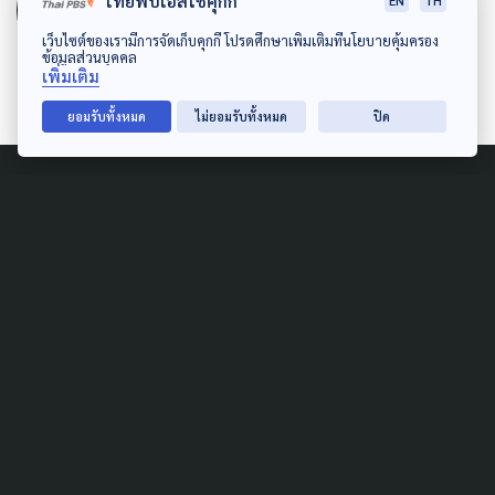
The Active
ไทยพีบีเอสใช้คุกกี้
EN
TH
กองบรรณาธิการ The Active
เว็บไซต์ของเรามีการจัดเก็บคุกกี้ โปรดศึกษาเพิ่มเติมที่นโยบายคุ้มครอง
ข้อมูลส่วนบุคคล
เพิ่มเติม
ยอมรับทั้งหมด
ไม่ยอมรับทั้งหมด
ปิด
Related News
SOCIAL MOVEMENT
ECONOMY
POLITICS
SUSTAINABLE
ตั้ง คกก.ทำแผนพัฒนาภาคใต้
ครม.รับทราบข้อเรียกร้อง SEC
Watch
5 สิงหาคม 2026