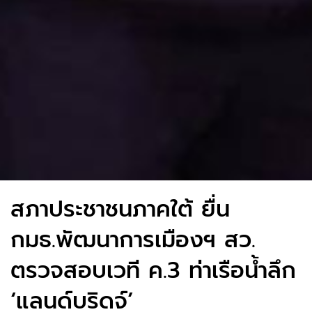
สภาประชาชนภาคใต้ ยื่น
กมธ.พัฒนาการเมืองฯ สว.
ตรวจสอบเวที ค.3 ท่าเรือน้ำลึก
‘แลนด์บริดจ์’