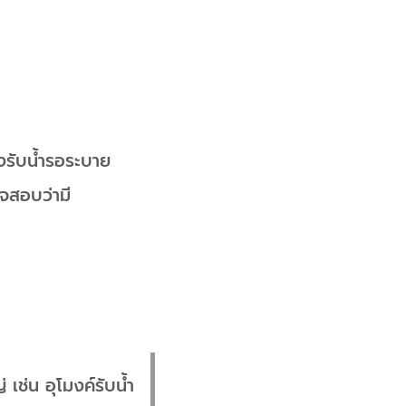
งรับน้ำรอระบาย
จสอบว่ามี
ช่น อุโมงค์รับน้ำ