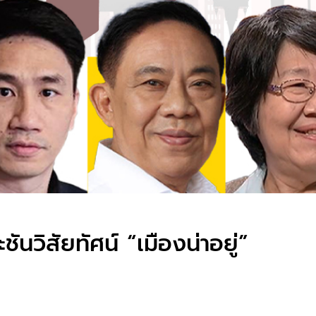
ชันวิสัยทัศน์ “เมืองน่าอยู่”