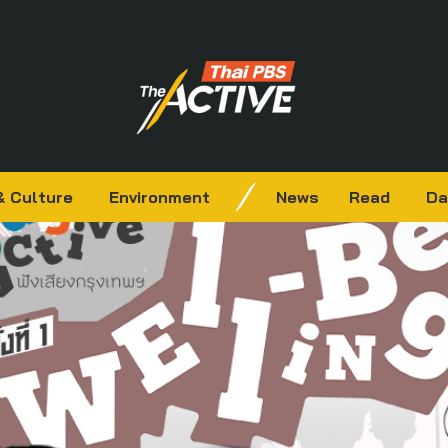
& Culture
Environment
News
Read
Da