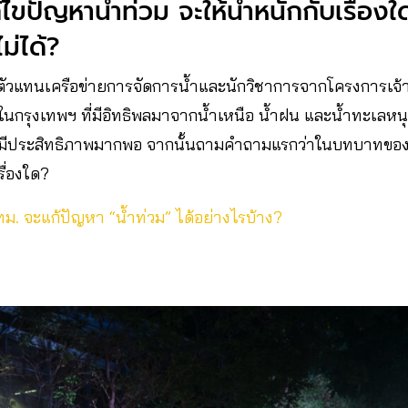
ขปัญหาน้ำท่วม จะให้น้ำหนักกับเรื่องใด
ไม่ได้?
ัวแทนเครือข่ายการจัดการน้ำและนักวิชาการจากโครงการเจ
มในกรุงเทพฯ ที่มีอิทธิพลมาจากน้ำเหนือ น้ำฝน และน้ำทะเลหน
่มีประสิทธิภาพมากพอ จากนั้นถามคำถามแรกว่าในบทบาทของผู
ื่องใด?
กทม. จะแก้ปัญหา “น้ำท่วม” ได้อย่างไรบ้าง?