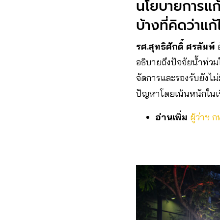
นโยบายการแก้ไ
บ้างที่คิดว่าแก้
รศ.สุทธิศักดิ์ ศรลัมพ์
ต
อธิบายถึงปัจจัยน้ำท่ว
จัดการและรองรับยังไม
ปัญหาโดยเน้นหนักในเร
อ่านเพิ่ม
ผู้ว่าฯ 