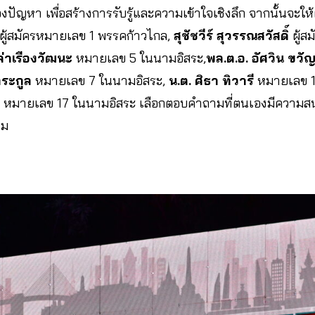
งปัญหา เพื่อสร้างการรับรู้และความเข้าใจเชิงลึก จากนั้นจะให้ผู
ผู้สมัครหมายเลข 1 พรรคก้าวไกล,
สุชัชวีร์ สุวรรณสวัสดิ์
ผู้ส
ล่าเรืองวัฒนะ
หมายเลข 5 ในนามอิสระ,
พล.ต.อ. อัศวิน ขวัญ
ระกูล
หมายเลข 7 ในนามอิสระ,
น.ต. ศิธา ทิวารี
หมายเลข 1
หมายเลข 17 ในนามอิสระ เลือกตอบคำถามที่ตนเองมีความสน
าม