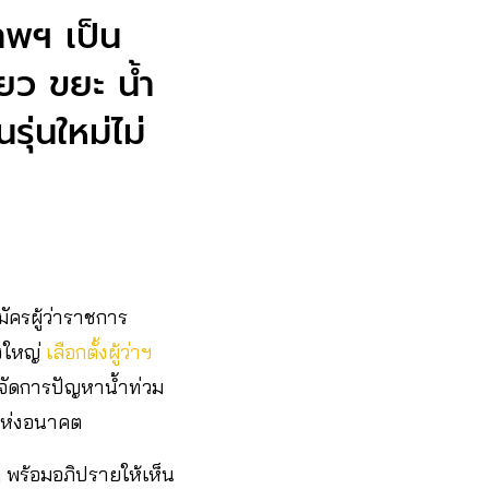
พฯ เป็น
ียว ขยะ น้ำ
นรุ่นใหม่ไม่
มัครผู้ว่าราชการ
งใหญ่
เลือกตั้งผู้ว่าฯ
รจัดการปัญหาน้ำท่วม
งแห่งอนาคต
ๆ พร้อมอภิปรายให้เห็น