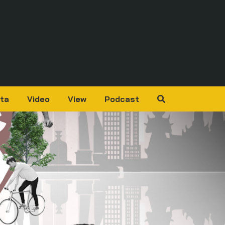
ta
Video
View
Podcast