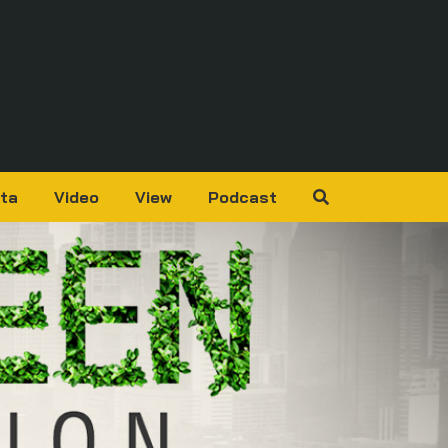
ta
Video
View
Podcast