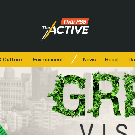
& Culture
Environment
News
Read
Da