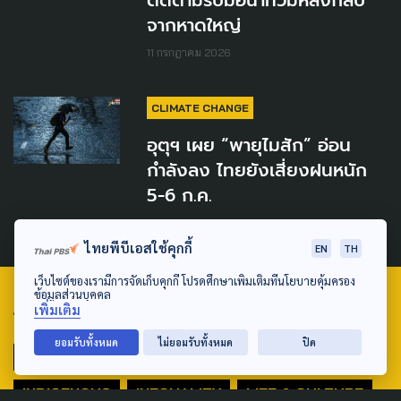
ติดตามรับมือน้ำท่วมหลังกลับ
จากหาดใหญ่
11 กรกฎาคม 2026
CLIMATE CHANGE
อุตุฯ เผย “พายุไมสัก” อ่อน
กำลังลง ไทยยังเสี่ยงฝนหนัก
5-6 ก.ค.
5 กรกฎาคม 2026
ไทยพีบีเอสใช้คุกกี้
EN
TH
เว็บไซต์ของเรามีการจัดเก็บคุกกี้ โปรดศึกษาเพิ่มเติมที่นโยบายคุ้มครอง
ข้อมูลส่วนบุคคล
เพิ่มเติม
TAG
ยอมรับทั้งหมด
ไม่ยอมรับทั้งหมด
ปิด
ACTIVE DATA LAB
ENVIRONMENT
INDIGENOUS
INEQUALITY
LIFE & CULTURE