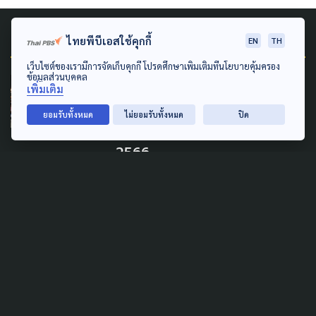
Related News
ไทยพีบีเอสใช้คุกกี้
EN
TH
เว็บไซต์ของเรามีการจัดเก็บคุกกี้ โปรดศึกษาเพิ่มเติมที่นโยบายคุ้มครอง
ข้อมูลส่วนบุคคล
URBAN
เพิ่มเติม
สวนโมกข์กรุงเทพ ชวนสวด
ยอมรับทั้งหมด
ไม่ยอมรับทั้งหมด
ปิด
มนต์ข้ามปี ตั้งหลักชีวิตในปีใหม่
2566
31 ธันวาคม 2022
ECONOMY
รู้ทัน 5 กลลวงช่วงปีใหม่ หลอก
กดลิงก์ ดูดข้อมูล เงินในบัญชี
28 ธันวาคม 2022