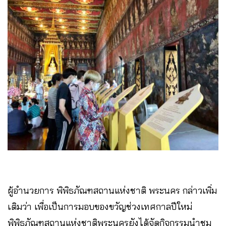
ผู้อำนวยการ พิพิธภัณฑสถานแห่งชาติ พระนคร กล่าวเพิ่ม
เติมว่า เพื่อเป็นการมอบของขวัญช่วงเทศกาลปีใหม่
พิพิธภัณฑสถานแห่งชาติพระนครยังได้จัดกิจกรรมนำชม