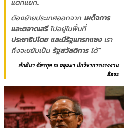
แตกแยก..
ต้องย้ายประเทศออกจาก
เผด็จการ
และตลาดเสรี
ไปอยู่ในพื้นที่
ประชาธิปไตย และมีรัฐแทรกแซง
เรา
ถึงจะขยับเป็น
รัฐสวัสดิการ
ได้”
ศักดินา ฉัตรกุล ณ อยุธยา นักวิชาการแรงงาน
อิสระ