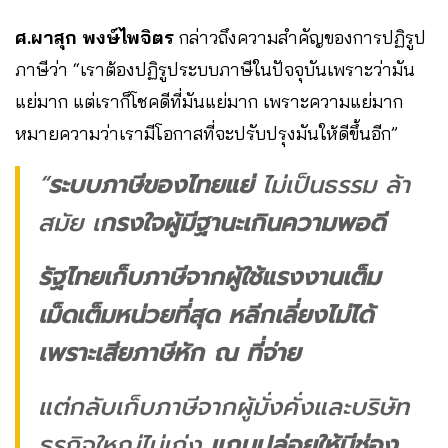
ศ.ผาสุก พงษ์ไพจิตร
กล่าวถึงความสำคัญของการปฏิรูป
ภาษีว่า “เราต้องปฏิรูประบบภาษีในปัจจุบันเพราะว่ามัน
แย่มาก แต่เราก็โชคดีที่มันแย่มาก เพราะความแย่มาก
หมายความว่าเรามีโอกาสที่จะปรับปรุงมันให้ดีขึ้นอีก”
“
ระบบภาษีของไทยแย่
ไม่เป็นธรรม ล้า
สมัย เ
กรงใจผู้มีฐานะเกินความพอดี
รัฐไทยเก็บภาษีจากผู้ใช้แรงงานเต็ม
เม็ดเต็มหน่วยที่สุด หลีกเลี่ยงไม่ได้
เพราะเสียภาษีหัก ณ ที่จ่าย
แต่กลับเก็บภาษีจากผู้มั่งคั่งและบริษัท
ธุรกิจใหญ่ไม่เก่ง
แถมปล่อยให้มีช่อง