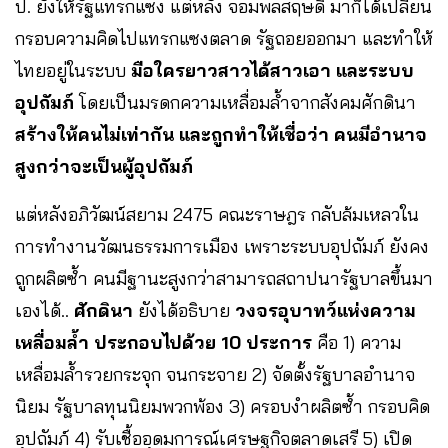
ป. ยังให้รัฐแทรกแซง แต่หลัง จอมพลสฤษดิ์ มาก็ได้เปลี่ยน
กรอบความคิดไปแทรกแซงตลาด รัฐถอยออกมา และทำให้
ไทยอยู่ในระบบ
มือใครยาวสาวได้สาวเอา และระบบ
อุปถัมภ์
โดยเป็นมรดกความเหลื่อมล้ำจากสังคมศักดินา
สร้างให้คนไม่เท่ากัน และถูกทำให้เชื่อว่า คนมีอำนาจ
สูงกว่าจะเป็นผู้อุปถัมภ์
แต่หลังอภิวัฒน์สยาม 2475 คณะราษฎร กลับล้มเหลวใน
การทำงานวัฒนธรรมการเมือง เพราะระบบอุปถัมภ์ ยังคง
ถูกผลิตซ้ำ คนมีฐานะสูงกว่าสามารถสถาปนารัฐบาลขึ้นมา
เองได้..
ศักดินา
ยังได้อธิบาย
วงจรอุบาทว์แห่งความ
เหลื่อมล้ำ ประกอบไปด้วย 10 ประการ
คือ 1) ความ
เหลื่อมล้ำรวยกระจุก จนกระจาย 2) จัดตั้งรัฐบาลอำนาจ
นิยม รัฐบาลทุนนิยมพวกพ้อง 3) ครอบงำผลิตซ้ำ กรอบคิด
อุปถัมภ์ 4) รับเชื้ออุดมการณ์เศรษฐกิจตลาดเสรี 5) เปิด