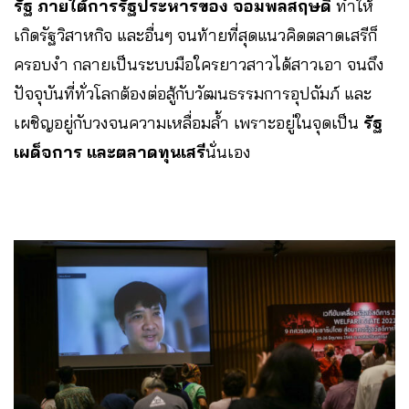
รัฐ ภายใต้การรัฐประหารของ จอมพลสฤษดิ์
ทำให้
เกิดรัฐวิสาหกิจ และอื่นๆ จนท้ายที่สุดแนวคิดตลาดเสรีก็
ครอบงำ กลายเป็นระบบมือใครยาวสาวได้สาวเอา จนถึง
ปัจจุบันที่ทั่วโลกต้องต่อสู้กับวัฒนธรรมการอุปถัมภ์ และ
เผชิญอยู่กับวงจนความเหลื่อมล้ำ เพราะอยู่ในจุดเป็น
รัฐ
เผด็จการ และตลาดทุนเสรี
นั่นเอง