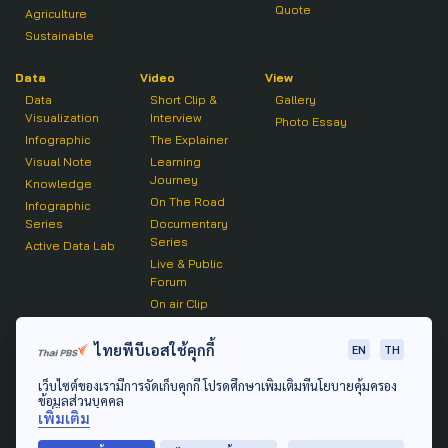
Quote
Agriculture
Sustainable
Data
Video
View
Data
Short Clip &
Gallery
Visualization
Interview
Photo Essay
Infographic
The Explainer
Visual Note
Learning
Journey
Knowledge
On The Road
Infographic
Series
Documentary
Series
Active Data Lab
Live & Public
Forum
On air Clip
Podcast
ไทยพีบีเอสใช้คุกกี้
EN
TH
The Active
เว็บไซต์ของเรามีการจัดเก็บคุกกี้ โปรดศึกษาเพิ่มเติมที่นโยบายคุ้มครอง
Active Talk
ข้อมูลส่วนบุคคล
เพิ่มเติม