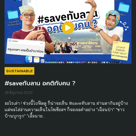
SUSTAINABLE
#saveทับลาน อคติทับคน ?
28 มิถุนายน 2026
อะไรเล่า ! ช่วงนี้ไถฟีดดู ก็น่าจะเห็น #saveทับลาน ผ่านตากันอยู่บ้าง
แต่พอไล่อ่านความเห็นในโซเชียลฯ ก็จะเจอคำอย่าง "เฉือนป่า" "ชาว
บ้านบุกรุก" "เอื้อนาย…