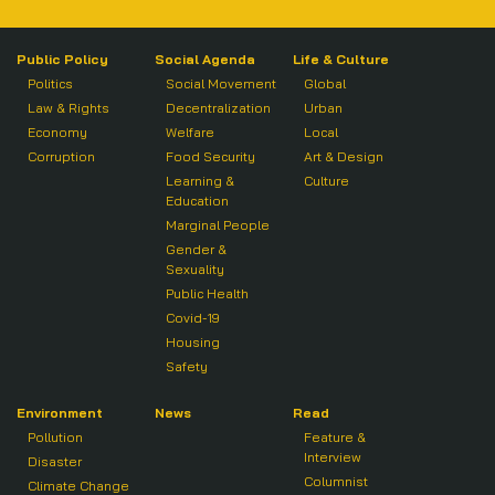
Public Policy
Social Agenda
Life & Culture
Politics
Social Movement
Global
Law & Rights
Decentralization
Urban
Economy
Welfare
Local
Corruption
Food Security
Art & Design
Learning &
Culture
Education
Marginal People
Gender &
Sexuality
Public Health
Covid-19
Housing
Safety
Environment
News
Read
Pollution
Feature &
Interview
Disaster
Columnist
Climate Change