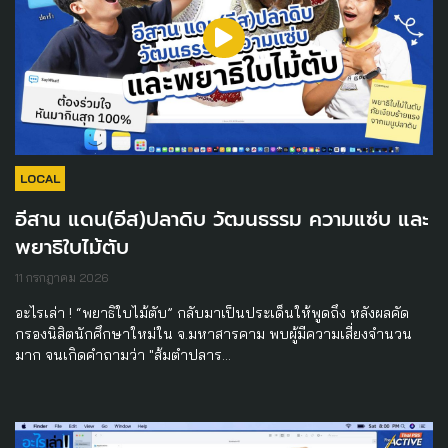
LOCAL
อีสาน แดน(อีส)ปลาดิบ วัฒนธรรม ความแซ่บ และ
พยาธิใบไม้ตับ
11 กรกฎาคม 2026
อะไรเล่า ! “พยาธิใบไม้ตับ” กลับมาเป็นประเด็นให้พูดถึง หลังผลคัด
กรองนิสิตนักศึกษาใหม่ใน จ.มหาสารคาม พบผู้มีความเสี่ยงจำนวน
มาก จนเกิดคำถามว่า "ส้มตำปลาร…