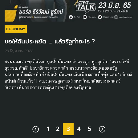
ECONOMY
ขอให้ฉันประหยัด … แล้วรัฐทำอะไร ?
23 มิถุนายน 2022
ชวนมองเศรษฐกิจไทย ยุคน้ำมันแพง ค่าแรงถูก พูดคุยกับ “อรรถวิชช์
สุวรรณภักดี” |เลขาธิการพรรคกล้า มองแนวทางข้อเสนอต่อรัฐ
นโยบายที่จะต้องทำ รับมือน้ำมันแพง เงินเฟ้อ ดอกเบี้ยพุ่ง และ “เกียรติ
อนันต์ ล้วนแก้ว” | คณะเศรษฐศาสตร์ มหาวิทยาลัยธรรมศาสตร์
วิเคราะห์มาตรการกระตุ้นเศรษฐกิจของรัฐบาล
1
2
3
4
5