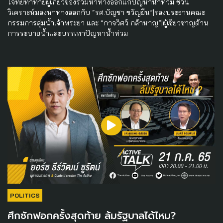
โจทย์ท้าทายผู้เกี่ยวข้องร่วมหาทางออกแก้ปัญหาน้ำท่วม ชวน
วิเคราะห์มองหาทางออกกับ “รศ.บัญชา ขวัญยืน”|รองประธานคณะ
กรรมการลุ่มน้ำเจ้าพระยา และ “กาจวิศว์ กล้าหาญ”|ผู้เชี่ยวชาญด้าน
การระบายน้ำและบรรเทาปัญหาน้ำท่วม
POLITICS
ศึกซักฟอกครั้งสุดท้าย ล้มรัฐบาลได้ไหม?