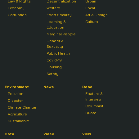
Law & Rights
Decentralization
Urban
Economy
Welfare
Local
Corruption
Food Security
Art & Design
Learning &
Culture
Education
Marginal People
Gender &
Sexuality
Public Health
Covid-19
Housing
Safety
Environment
News
Read
Pollution
Feature &
Interview
Disaster
Columnist
Climate Change
Quote
Agriculture
Sustainable
Data
Video
View