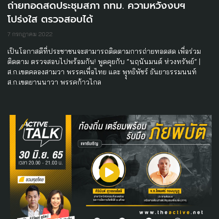
ถ่ายทอดสดประชุมสภา กทม. ความหวังงบฯ
โปร่งใส ตรวจสอบได้
7 กรกฎาคม 2022
เป็นโอกาสดีที่ประชาชนจะสามารถติดตามการถ่ายทอดสด เพื่อร่วม
ติดตาม ตรวจสอบไปพร้อมกัน! พูดคุยกับ “นฤนันมนต์ ห่วงทรัพย์” |
ส.ก.เขตคลองสามวา พรรคเพื่อไทย และ พุุทธิพัชร์ ธันยาธรรมนนท์
ส.ก.เขตยานนาวา พรรคก้าวไกล