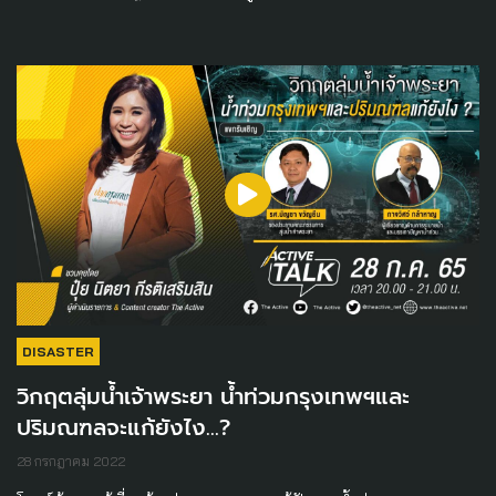
DISASTER
วิกฤตลุ่มน้ำเจ้าพระยา น้ำท่วมกรุงเทพฯและ
ปริมณฑลจะแก้ยังไง…?
28 กรกฎาคม 2022