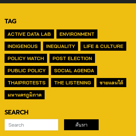
TAG
ACTIVE DATA LAB
ENVIRONMENT
INDIGENOUS
INEQUALITY
LIFE & CULTURE
POLICY WATCH
POST ELECTION
PUBLIC POLICY
SOCIAL AGENDA
THAIPROTESTS
THE LISTENING
ชายแดนใต้
มหานครภูมิภาค
SEARCH