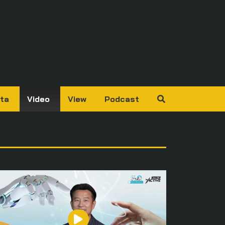
ta
Video
View
Podcast