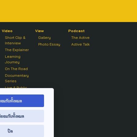
Video
View
Podcast
Short Clip &
Gallery
The Active
Interview
Photo Essay
Active Talk
The Explainer
Learning
Journey
On The Road
Documentary
Series
Live & Public
Forum
On air Clip
ยอมรับทั้งหมด
่ยอมรับทั้งหมด
ปิด