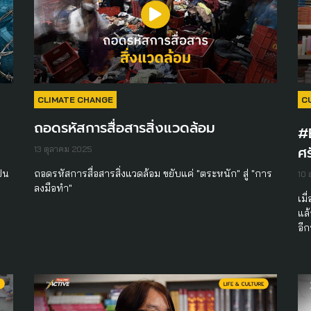
CLIMATE CHANGE
C
ถอดรหัสการสื่อสารสิ่งแวดล้อม
#E
ศร
13 ตุลาคม 2025
ป็น
ถอดรหัสการสื่อสารสิ่งแวดล้อม ขยับแค่ "ตระหนัก" สู่ "การ
10 
ลงมือทำ"
เมื
แล
อีก