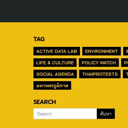
TAG
ACTIVE DATA LAB
ENVIRONMENT
LIFE & CULTURE
POLICY WATCH
P
SOCIAL AGENDA
THAIPROTESTS
มหานครภูมิภาค
SEARCH