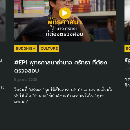
BUDDHISM
CULTURE
E
น
รั
#EP1 พุทธศาสนาอำนาจ ศรัทธา ที่ต้อง
ตรวจสอบ
19 
“เค
8 ตุลาคม 2025
ศึ
ของ
ในวันที่ “ศรัทธา” ถูกใช้เป็นเกราะกำบัง และความเลื่อมใส
ทำให้เกิด “อำนาจ” ที่กำลังกดทับความจริงใน “พุทธ
ศาสนา”