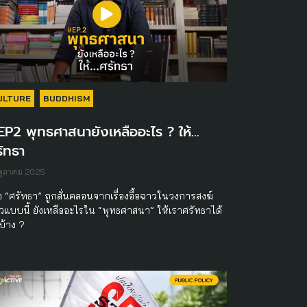
ULTURE
BUDDHISM
P2 พุทธศาสนายังเหลืออะไร ? ให้…
ัทธา
ตุลาคม 2025
่อ “ศรัทธา” ถูกสั่นคลอนจากเรื่องอื้อฉาวในวงการสงฆ์
้วแบบนี้ ยังเหลืออะไรใน “พุทธศาสนา” ให้เราศรัทธาได้
บ้าง ?