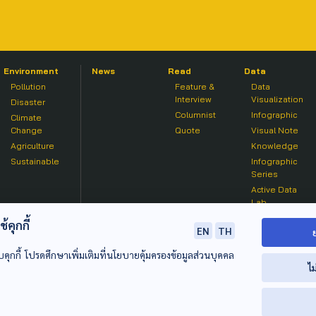
Environment
News
Read
Data
Pollution
Feature &
Data
Interview
Visualization
Disaster
Columnist
Infographic
Climate
Change
Quote
Visual Note
Agriculture
Knowledge
Sustainable
Infographic
Series
Active Data
Lab
คุกกี้
EN
TH
บคุกกี้ โปรดศึกษาเพิ่มเติมที่นโยบายคุ้มครองข้อมูลส่วนบุคคล
ไม