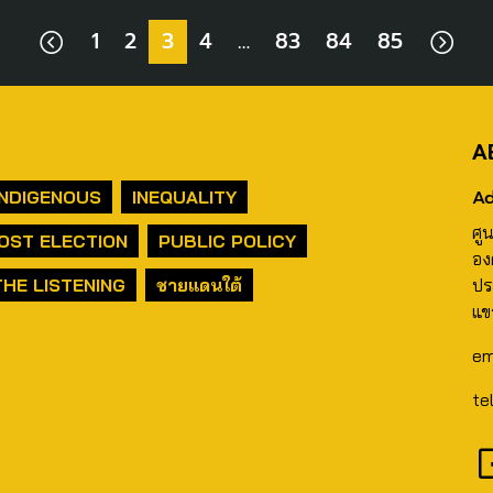
1
2
3
4
…
83
84
85
A
Ad
INDIGENOUS
INEQUALITY
ศู
OST ELECTION
PUBLIC POLICY
อง
THE LISTENING
ชายแดนใต้
ปร
แข
em
te