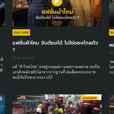
CULTURE
S
แฟชั่นผ้าไหม จับต้องได้ ไม่ใช่ของไกลตัว
ผม
?
26 
30 ตุลาคม 2025
ที่
“ผ
่า
แม้ “ผ้าไหมไทย” คงอยู่บนคุณค่า และความงดงาม จนเป็น
โล
ติ”
เอกลักษณ์ระดับโลกจากรากฐานที่ สมเด็จพระบรมราช
กร
ชนนีพันปีหลวง ทรงวางไว้