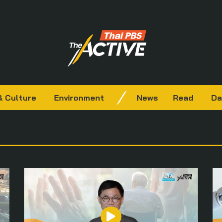
& Culture
Environment
News
Read
Da