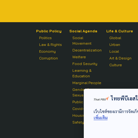
Public Policy
Social Agenda
Life & Culture
Politics
Social
Global
Movement
Law & Rights
Urban
Decentralization
Economy
Local
Welfare
Corruption
Art & Design
Food Security
Culture
Learning &
Education
Marginal People
Gender &
Sexuality
ไทยพีบีเอสใช้
Public Health
Covid-19
เว็บไซต์ของเรามีการจัดเก็
Housing
เพิ่มเติม
Safety