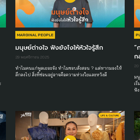
MARGINAL PEOPLE
P
มนุษย์ต่างใจ ฟังยังไงให้หัวใจรู้สึก
“ก
กล
29 พฤศจิกายน 2025
20
ทำไมคนแก่พูดเยอะจัง ทำไมชอบสั่งสอน ? แต่หากมองให้
ลึกลงไป สิ่งที่ซ่อนอยู่อาจคือความห่วงใยและหวังดี
ร
มน
ะ
เริ
ฟั