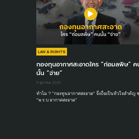
LAW & RIGHTS
กองทุนอากาศสะอาดใคร “ก่อมลพิษ” ค
นั้น “จ่าย”
9 ตุลาคม 2025
ทำไม ? “กองทุนอากาศสะอาด” จึงถือเป็นหัวใจสำคัญ 
“พ.ร.บ.อากาศสะอาด”