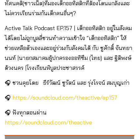
ทัศนคติ(ชาวเน็ต)ที่มองเด็กออทิสติกที่ต้องโดนแกล้งและ
ไม่ควรเรียนร่วมกันเด็กคนอื่นๆ?
Active Talk Podcast EP.157 | เด็กออทิสติก อยู่ในสังคม
ได้โดยไม่ถูกบูลลี่ชวนทำความเข้าใจ “เด็กออทิสติก” ให้
ช่วยเหลือตัวเองและอยู่ร่วมกับสังคมได้ กับ ชูศักดิ์ จันทยา
นนท์ |นายกสมาคมผู้ปกครองออทิซึม (ไทย) และ ฐิติพงษ์
ด้วงนคร |โรงเรียนพิบูลประชาสรรค์
🎧 ชวนคุยโดย ธีร์วัฒน์ ชูรัตน์ และ รุ่งโรจน์ สมบุญเก่า
🎧
https://soundcloud.com/theactive/ep157
🎧 ฟังทุกตอนผ่าน
https://soundcloud.com/theactive