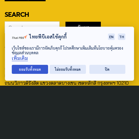
SEARCH
ไทยพีบีเอสใช้คุกกี้
EN
TH
ABOUT US & CONTACT US
เว็บไซต์ของเรามีการจัดเก็บคุกกี้ โปรดศึกษาเพิ่มเติมที่นโยบายคุ้มครอง
ข้อมูลส่วนบุคคล
Address:
เพิ่มเติม
ศูนย์สื่อสารวาระทางสังคมและนโยบายสาธารณะ องค์การกระจาย
ยอมรับทั้งหมด
ไม่ยอมรับทั้งหมด
ปิด
เสียงและแพร่ภาพสาธารณะแห่งประเทศไทย (สำนักงานใหญ่) 145
ถนนวิภาวดีรังสิต แขวงตลาดบางเขน เขตหลักสี่ กรุงเทพฯ 10210
email: TheActive@thaipbs.or.th
tel: 0-2790-2615