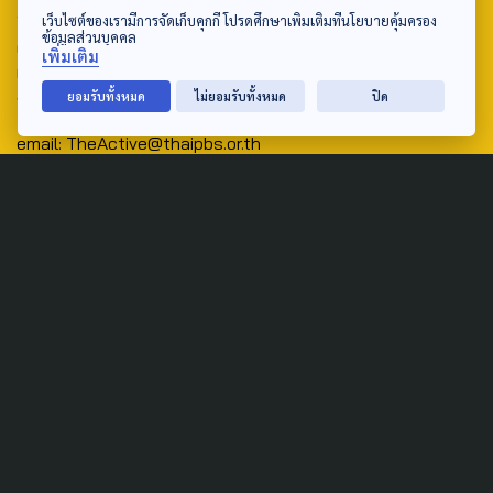
Address:
เว็บไซต์ของเรามีการจัดเก็บคุกกี้ โปรดศึกษาเพิ่มเติมที่นโยบายคุ้มครอง
ข้อมูลส่วนบุคคล
ศูนย์สื่อสารวาระทางสังคมและนโยบายสาธารณะ องค์การกระจาย
เพิ่มเติม
เสียงและแพร่ภาพสาธารณะแห่งประเทศไทย (สำนักงานใหญ่) 145
ถนนวิภาวดีรังสิต แขวงตลาดบางเขน เขตหลักสี่ กรุงเทพฯ 10210
ยอมรับทั้งหมด
ไม่ยอมรับทั้งหมด
ปิด
email: TheActive@thaipbs.or.th
tel: 0-2790-2615
Public Policy
Social Agenda
Life & Culture
Politics
Social Movement
Global
Law & Rights
Decentralization
Urban
Economy
Welfare
Local
Corruption
Food Security
Art & Design