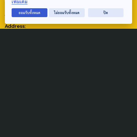
เพิ่มเติม
ABOUT US & CONTACT US
ยอมรับทั้งหมด
ไม่ยอมรับทั้งหมด
ปิด
Address:
ศูนย์สื่อสารวาระทางสังคมและนโยบายสาธารณะ องค์การกระจาย
เสียงและแพร่ภาพสาธารณะแห่งประเทศไทย (สำนักงานใหญ่) 145
ถนนวิภาวดีรังสิต แขวงตลาดบางเขน เขตหลักสี่ กรุงเทพฯ 10210
email: TheActive@thaipbs.or.th
tel: 0-2790-2615
Public Policy
Social Agenda
Life & Culture