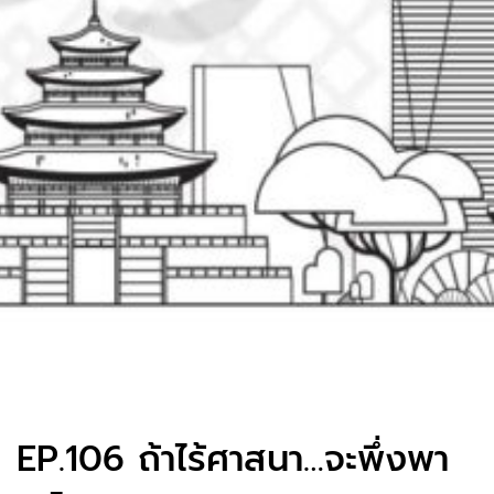
EP.106 ถ้าไร้ศาสนา…จะพึ่งพา