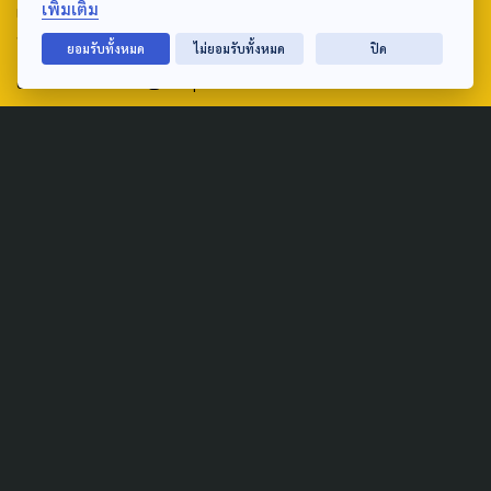
เพิ่มเติม
เสียงและแพร่ภาพสาธารณะแห่งประเทศไทย (สำนักงานใหญ่) 145
ถนนวิภาวดีรังสิต แขวงตลาดบางเขน เขตหลักสี่ กรุงเทพฯ 10210
ยอมรับทั้งหมด
ไม่ยอมรับทั้งหมด
ปิด
email: TheActive@thaipbs.or.th
tel: 0-2790-2615
Public Policy
Social Agenda
Life & Culture
Politics
Social Movement
Global
Law & Rights
Decentralization
Urban
Economy
Welfare
Local
Corruption
Food Security
Art & Design
Learning &
Culture
Education