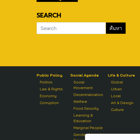
SEARCH
Public Policy
Social Agenda
Life & Culture
Politics
Social
Global
Movement
Law & Rights
Urban
Decentralization
Economy
Local
Welfare
Corruption
Art & Design
Food Security
Culture
Learning &
Education
Marginal People
Gender &