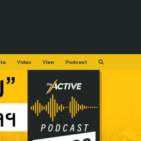
ta
Video
View
Podcast