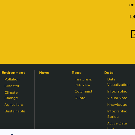
em
te
Environment
News
Read
Data
Pollution
Feature &
Data
Interview
Visualization
Disaster
Columnist
Infographic
Climate
Change
Quote
Visual Note
Agriculture
Knowledge
Sustainable
Infographic
Series
Active Data
Lab