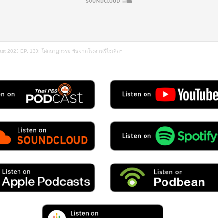
ast 2023 EP. 130: โศกนาฏกรรม พิษจากโรงงานรีไซเคิลฯ