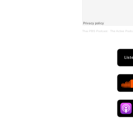
Thai PBS Podcast
·
The Active Podc