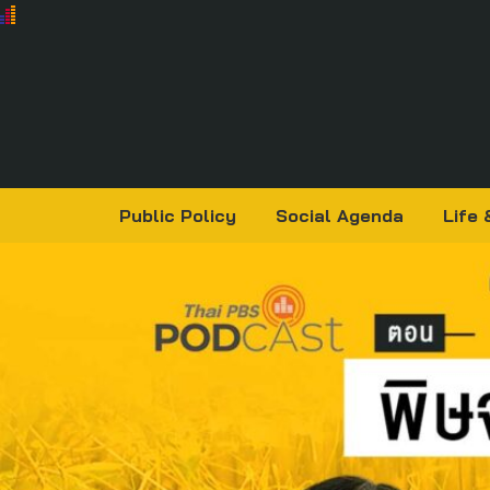
Public Policy
Social Agenda
Life 