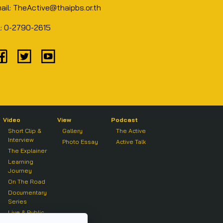
ail: TheActive@thaipbs.or.th
l: 0-2790-2615
Video
View
Podcast
Short Clip &
Gallery
The Active
Interview
Photo Essay
Active Talk
The Explainer
Learning
Journey
On The Road
Documentary
Series
Live & Public
Forum