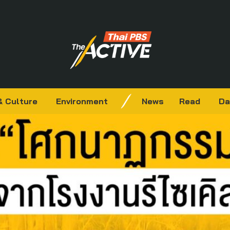
& Culture
Environment
News
Read
Da