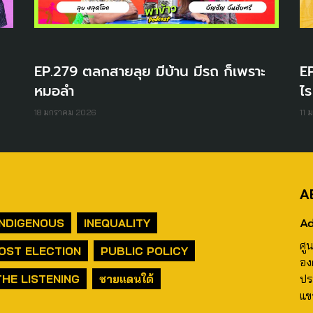
EP.279 ตลกสายลุย มีบ้าน มีรถ ก็เพราะ
EP
หมอลำ
ไร
18 มกราคม 2026
11 
A
Ad
INDIGENOUS
INEQUALITY
ศู
OST ELECTION
PUBLIC POLICY
อง
THE LISTENING
ชายแดนใต้
ปร
แข