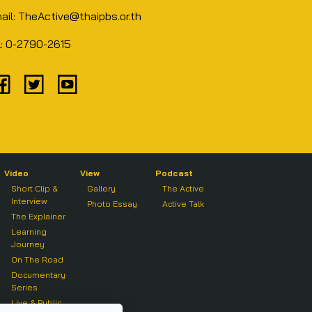
ail: TheActive@thaipbs.or.th
l: 0-2790-2615
Video
View
Podcast
Short Clip &
Gallery
The Active
Interview
Photo Essay
Active Talk
The Explainer
Learning
Journey
On The Road
Documentary
Series
Live & Public