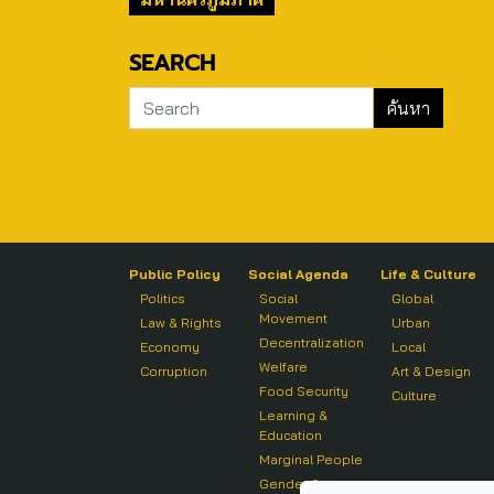
SEARCH
Public Policy
Social Agenda
Life & Culture
Politics
Social
Global
Movement
Law & Rights
Urban
Decentralization
Economy
Local
Welfare
Corruption
Art & Design
Food Security
Culture
Learning &
Education
Marginal People
Gender &