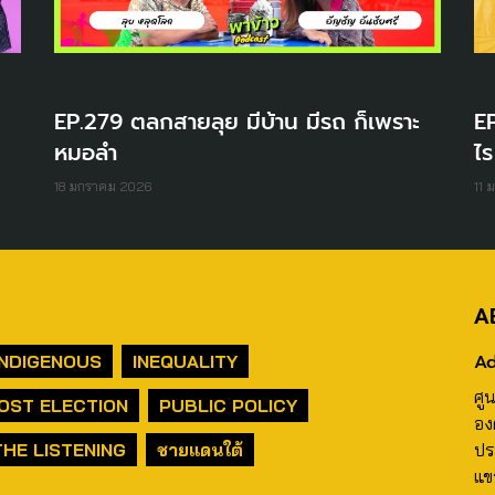
EP.279 ตลกสายลุย มีบ้าน มีรถ ก็เพราะ
EP
หมอลำ
ไร
18 มกราคม 2026
11 
A
Ad
INDIGENOUS
INEQUALITY
ศู
OST ELECTION
PUBLIC POLICY
อง
THE LISTENING
ชายแดนใต้
ปร
แข