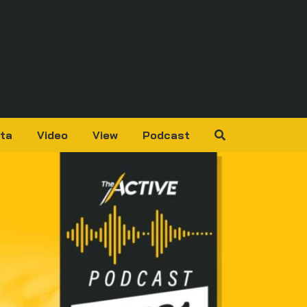
ta
Video
View
Podcast