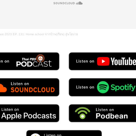
ast 2023 EP. 131: Home school จากบ้าน(เรียน) สู่นโยบาย