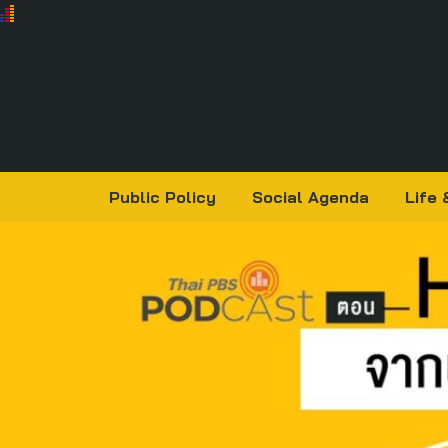
Public Policy
Social Agenda
Life 