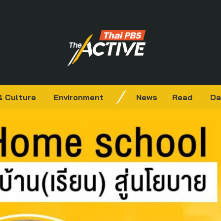
& Culture
Environment
News
Read
Da