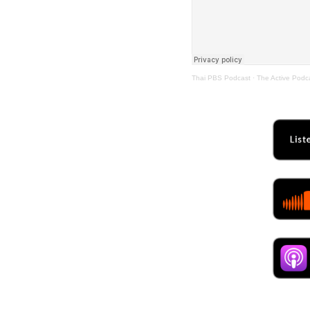
Thai PBS Podcast
·
The Active Podc