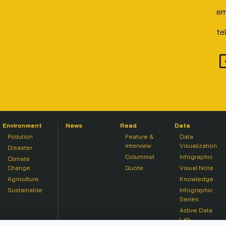
em
te
Environment
News
Read
Data
Pollution
Feature &
Data
Interview
Visualization
Disaster
Columnist
Infographic
Climate
Change
Quote
Visual Note
Agriculture
Knowledge
Sustainable
Infographic
Series
Active Data
Lab