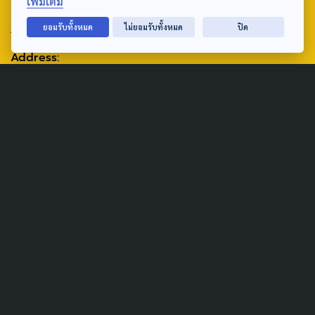
เพิ่มเติม
ABOUT US & CONTACT US
ยอมรับทั้งหมด
ไม่ยอมรับทั้งหมด
ปิด
Address:
ศูนย์สื่อสารวาระทางสังคมและนโยบายสาธารณะ องค์การกระจาย
เสียงและแพร่ภาพสาธารณะแห่งประเทศไทย (สำนักงานใหญ่) 145
ถนนวิภาวดีรังสิต แขวงตลาดบางเขน เขตหลักสี่ กรุงเทพฯ 10210
email: TheActive@thaipbs.or.th
tel: 0-2790-2615
Public Policy
Social Agenda
Life & Culture