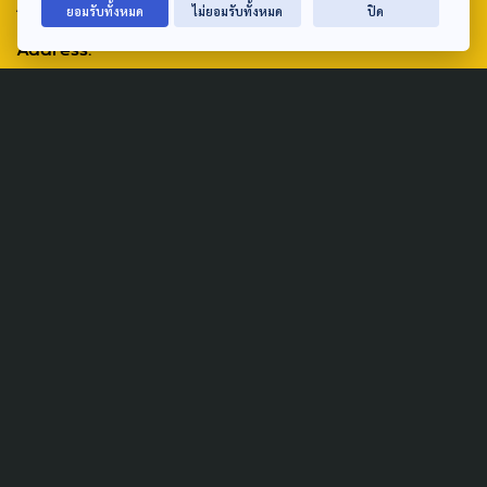
ABOUT US & CONTACT US
ยอมรับทั้งหมด
ไม่ยอมรับทั้งหมด
ปิด
Address:
ศูนย์สื่อสารวาระทางสังคมและนโยบายสาธารณะ องค์การกระจาย
เสียงและแพร่ภาพสาธารณะแห่งประเทศไทย (สำนักงานใหญ่) 145
ถนนวิภาวดีรังสิต แขวงตลาดบางเขน เขตหลักสี่ กรุงเทพฯ 10210
email: TheActive@thaipbs.or.th
tel: 0-2790-2615
Public Policy
Social Agenda
Life & Culture
Politics
Social Movement
Global
Law & Rights
Decentralization
Urban