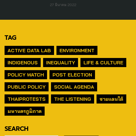
27 มีนาคม 2022
TAG
ACTIVE DATA LAB
ENVIRONMENT
INDIGENOUS
INEQUALITY
LIFE & CULTURE
POLICY WATCH
POST ELECTION
PUBLIC POLICY
SOCIAL AGENDA
THAIPROTESTS
THE LISTENING
ชายแดนใต้
มหานครภูมิภาค
SEARCH