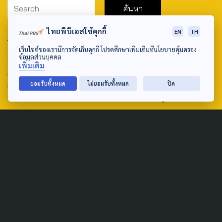
ไทยพีบีเอสใช้คุกกี้
EN
TH
ABOUT US & CONTACT US
เว็บไซต์ของเรามีการจัดเก็บคุกกี้ โปรดศึกษาเพิ่มเติมที่นโยบายคุ้มครอง
Address:
ข้อมูลส่วนบุคคล
เพิ่มเติม
ศูนย์สื่อสารวาระทางสังคมและนโยบายสาธารณะ องค์การกระจาย
ยอมรับทั้งหมด
ไม่ยอมรับทั้งหมด
ปิด
เสียงและแพร่ภาพสาธารณะแห่งประเทศไทย (สำนักงานใหญ่) 145
ถนนวิภาวดีรังสิต แขวงตลาดบางเขน เขตหลักสี่ กรุงเทพฯ 10210
email: TheActive@thaipbs.or.th
tel: 0-2790-2615