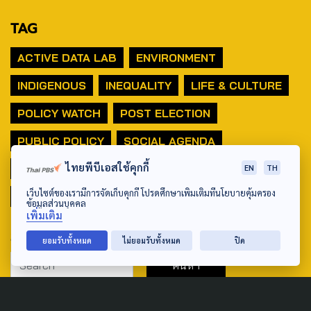
TAG
ACTIVE DATA LAB
ENVIRONMENT
INDIGENOUS
INEQUALITY
LIFE & CULTURE
POLICY WATCH
POST ELECTION
PUBLIC POLICY
SOCIAL AGENDA
ไทยพีบีเอสใช้คุกกี้
THAIPROTESTS
THE LISTENING
ชายแดนใต้
EN
TH
เว็บไซต์ของเรามีการจัดเก็บคุกกี้ โปรดศึกษาเพิ่มเติมที่นโยบายคุ้มครอง
มหานครภูมิภาค
ข้อมูลส่วนบุคคล
เพิ่มเติม
SEARCH
ยอมรับทั้งหมด
ไม่ยอมรับทั้งหมด
ปิด
ABOUT US & CONTACT US