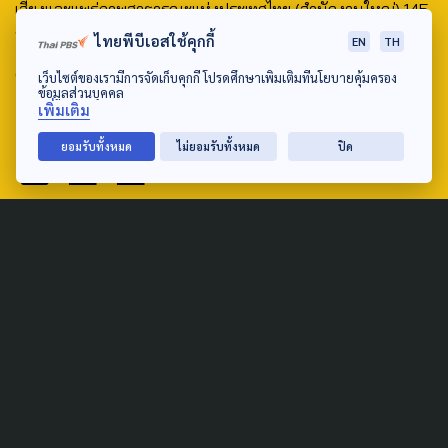
เสียงและแพร่ภาพสาธารณะแห่งประเทศไทย (สำนักงานใหญ่) 145
ถนนวิภาวดีรังสิต แขวงตลาดบางเขน เขตหลักสี่ กรุงเทพฯ 10210
ไทยพีบีเอสใช้คุกกี้
EN
TH
email: TheActive@thaipbs.or.th
เว็บไซต์ของเรามีการจัดเก็บคุกกี้ โปรดศึกษาเพิ่มเติมที่นโยบายคุ้มครอง
ข้อมูลส่วนบุคคล
เพิ่มเติม
tel: 0-2790-2615
ยอมรับทั้งหมด
ไม่ยอมรับทั้งหมด
ปิด
Public Policy
Social Agenda
Life & Culture
Politics
Social Movement
Global
Law & Rights
Decentralization
Urban
Economy
Welfare
Local
Corruption
Food Security
Art & Design
Learning &
Culture
Education