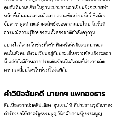
คุยกันที่มาเลเซีย ในฐานะประธานอาเซียนซึ่งจะช่วยทำ
หน้าที่เป็นคนกลางคลี่คลายความขัดแย้ง​ครั้งนี้ ซึ่งต้อง
จับตาว่าสุดท้ายแล้วผลลัพธ์จะออกมาแบบไหน ในวันที่
อารมณ์ความรู้สึกของคนทั้งสองชาติกำลังครุกรุ่น
อย่างไรก็ตาม ในช่วงที่หน้าฟีดหรือหัวข้อสนทนาของ
คนในสังคม ยังวนเวียนอยู่กับประเด็นความขัดแย้งระลอก
นี้ แต่ก็ยังมีอีกหลายประเด็นร้อนในสังคมที่น่าเกาะติด
ความเคลื่อนไหวในช่วงนี้ไม่แพ้กัน
คำวินิจฉัยคดี นายกฯ แพทองธาร
สืบเนื่องจากปมคลิปเสียง ‘ฮุนเซน’ ที่ ที่ประธานวุฒิสภาส่ง
คำร้องขอให้ศาลรัฐธรรมนูญวินิจฉัยตามรัฐธรรมนูญ