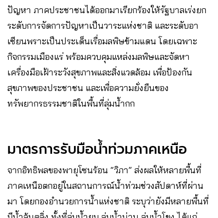
ปัญหา ภาคประชาชนได้ออกมาเรียกร้องให้รัฐบาลเร่งยก
ระดับการจัดการปัญหาเป็นวาระแห่งชาติ และระดับอา
เซียนพราะเป็นประเด็นเรื่อมลพิษข้ามแดน โดยเฉพาะ
กิจกรรมเมืองแร่ พร้อมควบคุมแหล่งมลพิษและจัดหา
เครื่องมือเฝ้าระวังสุขภาพและสิ่งแวดล้อม เพื่อป้องกัน
สุขภาพของประชาชน และเพื่อความยั่งยืนของ
ทรัพยากรธรรมชาติในพื้นที่ลุ่มน้ำกก
มาตรการรับมือน้ำท่วมภาคเหนือ
จากอิทธิพลของพายุโซนร้อน “วิภา” ​ส่งผลให้หลายพื้นที่
ภาคเหนือตกอยู่ในสถานการณ์น้ำท่วมช่วงสัปดาห์ที่ผ่าน
มา ​โดยกองอำนวยการน้ำแห่งชาติ ระบุว่ายังมีหลายพื้นที่
มีน้ำล้นตลิ่ง ​ทั้งที่ลุ่มน้ำยม ลุ่มน้ำน่าน ลุ่มน้ำโขง ได้แก่