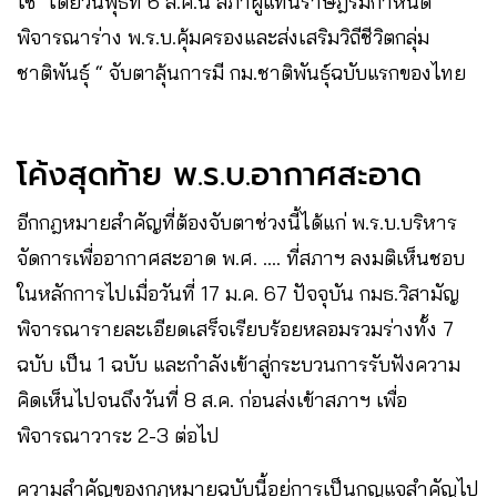
ใช้ ​ โดยวันพุธที่ 6 ส.ค.นี้ สภาผู้แทนราษฎรมีกำหนด
พิจารณาร่าง พ.ร.บ.คุ้มครองและส่งเสริมวิถีชีวิตกลุ่ม
ชาติพันธุ์ “ จับตาลุ้นการมี กม.ชาติพันธุ์ฉบับแรกของไทย
โค้งสุดท้าย พ.ร.บ.อากาศสะอาด
อีกกฎหมายสำคัญที่ต้องจับตาช่วงนี้ได้แก่ พ.ร.บ.บริหาร
จัดการเพื่ออากาศสะอาด พ.ศ. …. ที่สภาฯ ลงมติเห็นชอบ
ในหลักการไปเมื่อวันที่ 17 ม.ค. 67 ปัจจุบัน กมธ.วิสามัญ
พิจารณารายละเอียดเสร็จเรียบร้อยหลอมรวมร่างทั้ง 7
ฉบับ เป็น 1 ฉบับ และกำลังเข้าสู่กระบวนการรับฟังความ
คิดเห็นไปจนถึงวันที่ 8 ส.ค. ก่อนส่งเข้าสภาฯ เพื่อ
พิจารณาวาระ ​2-3 ต่อไป ​
ความสำคัญของกฎหมายฉบับนี้อยู่การเป็นกุญแจสำคัญไป