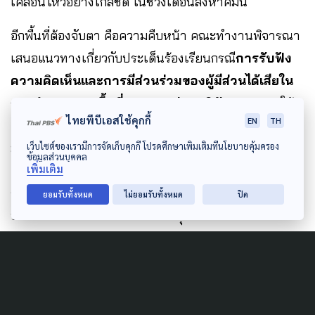
เคลื่อนไหวอย่างใกล้ชิด ในช่วงเดือนสิงหาคมนี้
อีกพื้นที่ต้องจับตา คือความคืบหน้า คณะทำงานพิจารณา
เสนอแนวทางเกี่ยวกับประเด็นร้องเรียนกรณี
การรับฟัง
ความคิดเห็นและการมีส่วนร่วมของผู้มีส่วนได้เสียใน
การกำหนดเขตพื้นที่อุทยานแห่งชาติทับลาน
ภายใต้
ไทยพีบีเอสใช้คุกกี้
EN
TH
คณะอนุกรรมการอิสระเพื่อศึกษากำหนดแนวทาง
มาตรการเร่งรัดการปรับปรุงแนวเขตที่ดินของรัฐ (ONE
เว็บไซต์ของเรามีการจัดเก็บคุกกี้ โปรดศึกษาเพิ่มเติมที่นโยบายคุ้มครอง
ข้อมูลส่วนบุคคล
MAP) มีกำหนดในการรับฟังความคิดเห็น และการมีส่วน
เพิ่มเติม
ร่วมของผู้มีส่วนได้ส่วนเสีย ชุมชนที่เกี่ยวข้อง และ
ยอมรับทั้งหมด
ไม่ยอมรับทั้งหมด
ปิด
ประชาชนในการกำหนดแนวเขตอุทยานแห่งชาติทับลาน
จ.นครราชสีมา จ.ปราจีนบุรี และ จ.สระแก้ว
ระหว่างวัน
ที่ 31 ก.ค. – 22 ส.ค.นี้