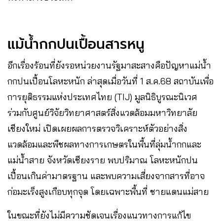
แม้น้ำกกปนเปื้อนสารหนู
อีกเรื่องร้อนที่ยังรอหน่วยงานรัฐมาสะสางคือปัญหาแม่น้ำ
กกปนเปื้อนโลหะหนัก ล่าสุดเมื่อวันที่ 1 ​ส.ค.​68 สถาบันเพื่อ
การยุติธรรมแห่งประเทศไทย (TIJ) มูลนิธิบูรณะนิเวศ
ร่วมกับศูนย์วิจัยวิทยาศาสตร์สิ่งแวดล้อมมหาวิทยาลัย
เชียงใหม่ เปิดเผยผลการตรวจวิเคราะห์ตัวอย่างสิ่ง
แวดล้อมและพืชผลทางการเกษตรในพื้นที่ลุ่มน้ำกกและ
แม่น้ำสาย จังหวัดเชียงราย พบปริมาณ โลหะหนักปน
เปื้อนเกินค่ามาตรฐาน และพบความเสี่ยงจากสารที่อาจ
ก่อมะเร็งสูงเกือบทุกจุด โดยเฉพาะพื้นที่ ชายแดนแม่สาย
ในขณะที่ยังไม่มีความชัดเจนเรื่องแนวทางการแก้ไข