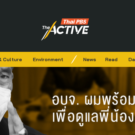
& Culture
Environment
News
Read
Da