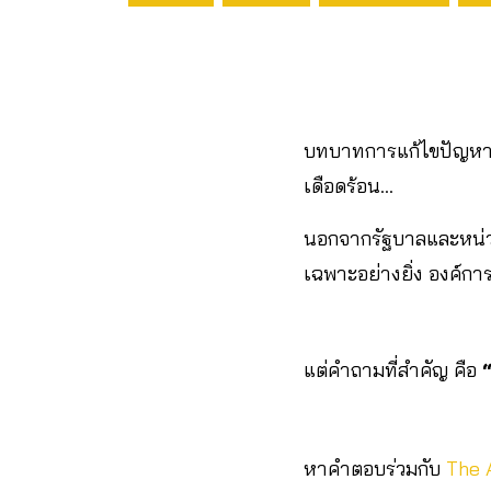
บทบาทการแก้ไขปัญหาก
เดือดร้อน…
นอกจากรัฐบาลและหน่ว
เฉพาะอย่างยิ่ง องค์กา
แต่คำถามที่สำคัญ คือ
หาคำตอบร่วมกับ
The 