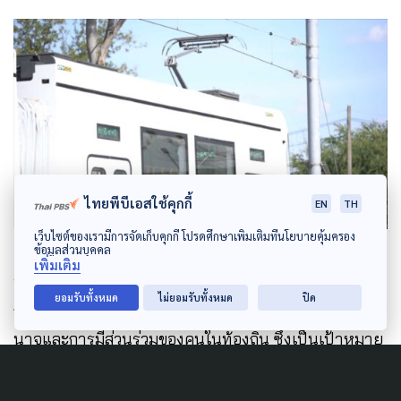
ไทยพีบีเอสใช้คุกกี้
EN
TH
เว็บไซต์ของเรามีการจัดเก็บคุกกี้ โปรดศึกษาเพิ่มเติมที่นโยบายคุ้มครอง
ข้อมูลส่วนบุคคล
เพิ่มเติม
ปฏิเสธไม่ได้ว่า โครงการรถไฟฟ้าที่เริ่มต้น และดำเนิน
ยอมรับทั้งหมด
ไม่ยอมรับทั้งหมด
ปิด
การในจังหวัดขอนแก่น เป็นบทพิสูจน์ของ การกระจายอำ
นาจและการมีส่วนร่วมของคนในท้องถิ่น ซึ่งเป็นเป้าหมาย
ที่หลายฝ่ายต้องการ
อ.ปริญ
กล่าวว่า
นี่เป็นภาพสะท้อน
ถึงความร่วมมือภายในจังหวัด
ที่ใช้ศักยภาพของคนใน