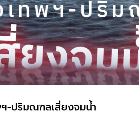
พฯ-ปริมณฑลเสี่ยงจมน้ำ