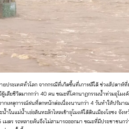
ะเทศทั่วโลก จากกรณีที่เกิดขึ้นที่เกาหลีใต้ ช่วงสัปดาห์ที่
ีผู้เสียชีวิตมากกว่า 40 คน ขณะที่โศกนาฏกรรมน้ำท่วมอุโมงค์ทำ
จากเหตุการณ์ฝนที่ตกหนักต่อเนื่องนานกว่า 4 วันทำให้ปริมาณน้
น้ำในแม่น้ำเอ่อล้นทะลักไหลเข้าอุโมงค์ใต้ดินเมืองโอซง จังหวั
มตร รถหลายคันจึงไม่สามารถออกมา ขณะที่มีประชาชนกว่า