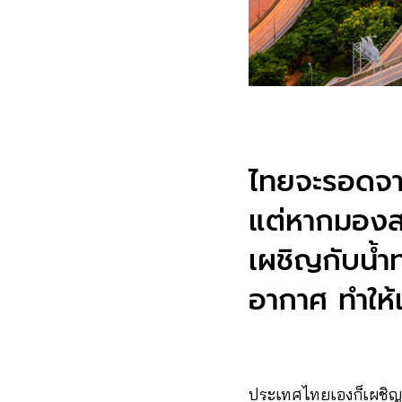
ไทยจะรอดจาก
แต่หากมองส
เผชิญกับน้
อากาศ ทำให้
ประเทศไทยเองก็เผชิญภ