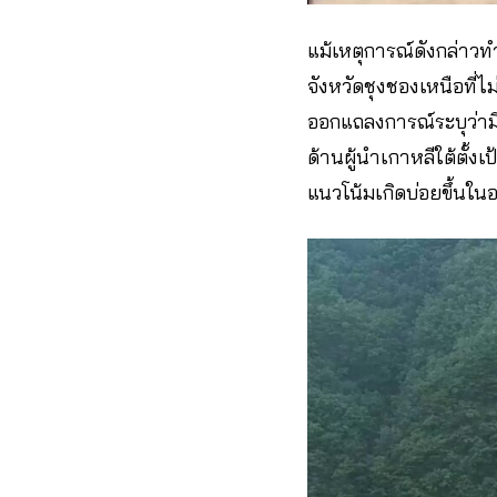
แม้เหตุการณ์ดังกล่าว
จังหวัดชุงชองเหนือที่
ออกแถลงการณ์ระบุว่ามี
ด้านผู้นำเกาหลีใต้ตั้
แนวโน้มเกิดบ่อยขึ้นใ