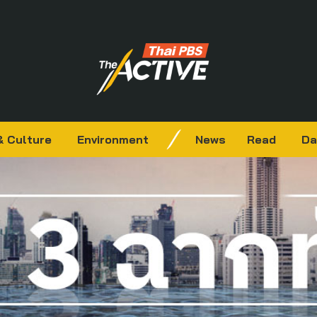
& Culture
Environment
News
Read
Da