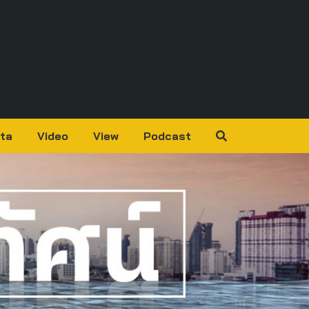
ta
Video
View
Podcast