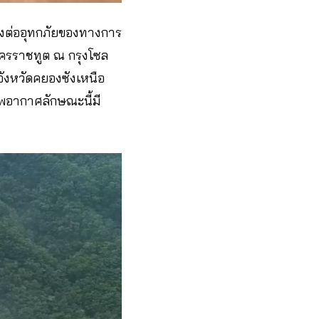
องต่ออุทกภัยของทางการ
อัครราชทูต ณ กรุงโซล
จังหวัดคยองซังเหนือ
าพอากาศลักษณะนี้มี