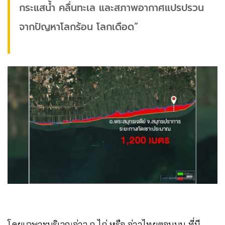
กระแสน้ำ คลื่นทะเล และสภาพอากาศแปรปรวน
จากปัญหาโลกร้อน โลกเดือด”
โดยเฉพาะบริเวณอ่าว ก ไก่ หรือ อ่าวไทยตอนบน ที่มี