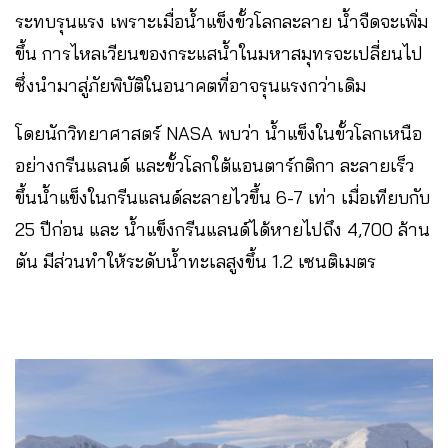
ระทบรุนแรง เพราะเมื่อน้ำแข็งขั้วโลกละลาย น้ำจืดจะเพิ่ม
ขึ้น การไหลเวียนของกระแสน้ำในมหาสมุทรจะเปลี่ยนไป
ซึ่งนำมาสู่ภัยพิบัติในอนาคตที่อาจรุนแรงกว่าเดิม
โดยนักวิทยาศาสตร์ NASA พบว่า น้ำแข็งในขั้วโลกเหนือ
อย่างกรีนแลนด์ และขั้วโลกใต้แอนตาร์กติกา ละลายเร็ว
ขึ้นน้ำแข็งในกรีนแลนด์ละลายไวขึ้น 6-7 เท่า เมื่อเทียบกับ
25 ปีก่อน และ น้ำแข็งกรีนแลนด์ได้หายไปถึง 4,700 ล้าน
ตัน มีส่วนทำให้ระดับน้ำทะเลสูงขึ้น 1.2 เซนติเมตร