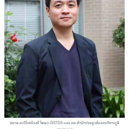
สยาม ลววิโรจน์วงศ์ โฆษก GISTDA และ ผอ.สำนักประยุกต์และบริหารภูมิ