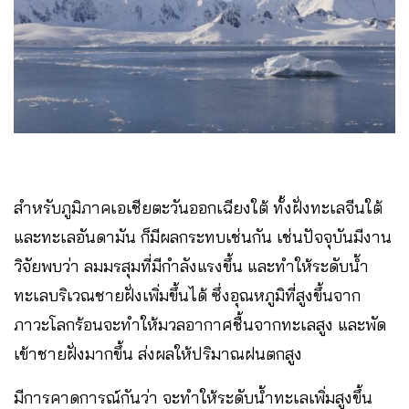
สำหรับภูมิภาคเอเชียตะวันออกเฉียงใต้ ทั้งฝั่งทะเลจีนใต้
และทะเลอันดามัน ก็มีผลกระทบเช่นกัน เช่นปัจจุบันมีงาน
วิจัยพบว่า ลมมรสุมที่มีกำลังแรงขึ้น และทำให้ระดับน้ำ
ทะเลบริเวณชายฝั่งเพิ่มขึ้นได้ ซึ่งอุณหภูมิที่สูงขึ้นจาก
ภาวะโลกร้อนจะทำให้มวลอากาศชื้นจากทะเลสูง และพัด
เข้าชายฝั่งมากขึ้น ส่งผลให้ปริมาณฝนตกสูง
มีการคาดการณ์กันว่า จะทำให้ระดับน้ำทะเลเพิ่มสูงขึ้น