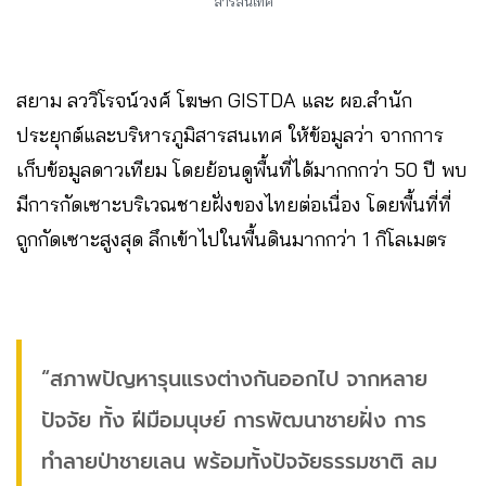
สารสนเทศ
สยาม ลววิโรจน์วงศ์ โฆษก GISTDA และ ผอ.สำนัก
ประยุกต์และบริหารภูมิสารสนเทศ ให้ข้อมูลว่า จากการ
เก็บข้อมูลดาวเทียม โดยย้อนดูพื้นที่ได้มากกกว่า 50 ปี พบ
มีการกัดเซาะบริเวณชายฝั่งของไทยต่อเนื่อง โดยพื้นที่ที่
ถูกกัดเซาะสูงสุด ลึกเข้าไปในพื้นดินมากกว่า 1 กิโลเมตร
“สภาพปัญหารุนแรงต่างกันออกไป จากหลาย
ปัจจัย ทั้ง ฝีมือมนุษย์ การพัฒนาชายฝั่ง การ
ทำลายป่าชายเลน พร้อมทั้งปัจจัยธรรมชาติ ลม