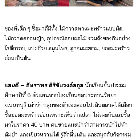
ของที่เด็ก ๆ ซื้อมาก็มีทั้ง ไม้กวาดทางมะพร้าวแบบมัด,
ไม้กวาดดอกหญ้า, อุปกรณ์สอยผลไม้ รวมถึงของกินอย่าง
โรตีกรอบ, แปะก๊วย สมุนไพร, ลูกอมมะขาม, ยอดมะพร้าว
อ่อนเป็นต้น
แสนดี – ภัทราพร ศิริชัยวงศ์สกุล
นักเรียนชั้นประถม
ศึกษาปีที่ 6 ตัวแทนจากโรงเรียนชลประทานวิทยา
จ.นนทบุรี เล่าว่า กลุ่มของตัวเองตอนไปเดินตลาดได้เลือก
ซื้อยอดมะพร้าวอ่อนเพราะเห็นว่าแปลก ไม่เคยกินเลยซื้อ
มาในราคา 40 บาท คนขายแนะนำว่าสามารถนำไปทำ
ต้มยำ แกงเขียวหวานได้ รู้สึกตื่นเต้น และสนุกกับกิจกรรม