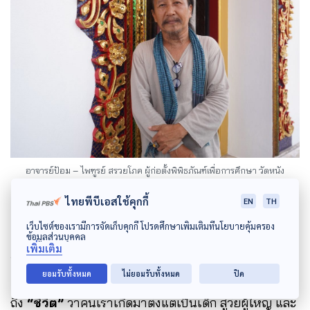
อาจารย์ป้อม – ไพฑูรย์ สรวยโภค ผู้ก่อตั้งพิพิธภัณฑ์เพื่อการศึกษา วัดหนัง
ราชวรวิหาร
ไทยพีบีเอสใช้คุกกี้
EN
TH
เว็บไซต์ของเรามีการจัดเก็บคุกกี้ โปรดศึกษาเพิ่มเติมที่นโยบายคุ้มครอง
ข้อมูลส่วนบุคคล
เพิ่มเติม
อย่างที่วัดหนังแม้จะไม่ได้มีภาพจิตรกรรมอย่างทศชาติ
ยอมรับทั้งหมด
ไม่ยอมรับทั้งหมด
ปิด
เล่าเรื่อง แต่จะมีลวดลาย
“ดอกไม้ร่วง”
ที่สื่อความหมาย
ถึง
“ชีวิต”
ว่าคนเราเกิดมาตั้งแต่เป็นเด็ก สู่วัยผู้ใหญ่ และ