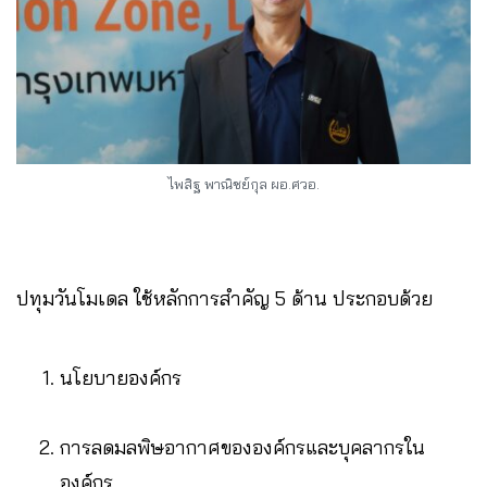
ไพสิฐ พาณิชย์กุล ผอ.ศวอ.
ปทุมวันโมเดล ใช้หลักการสำคัญ 5 ด้าน ประกอบด้วย
นโยบายองค์กร
การลดมลพิษอากาศขององค์กรและบุคลากรใน
องค์กร