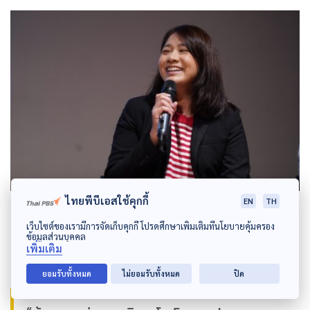
ไทยพีบีเอสใช้คุกกี้
EN
TH
สุธิรา พวงศิริ ฝ่ายบริหารความปลอดภัยความมั่นคงอาชีวอนามัยสิ่งแวดล้อม
บริษัท ปตท. จำกัด (มหาชน)
เว็บไซต์ของเรามีการจัดเก็บคุกกี้ โปรดศึกษาเพิ่มเติมที่นโยบายคุ้มครอง
ข้อมูลส่วนบุคคล
เพิ่มเติม
ยอมรับทั้งหมด
ไม่ยอมรับทั้งหมด
ปิด