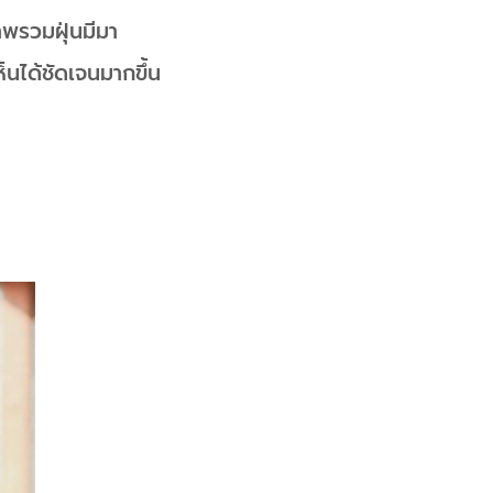
าพรวมฝุ่นมีมา
็นได้ชัดเจนมากขึ้น