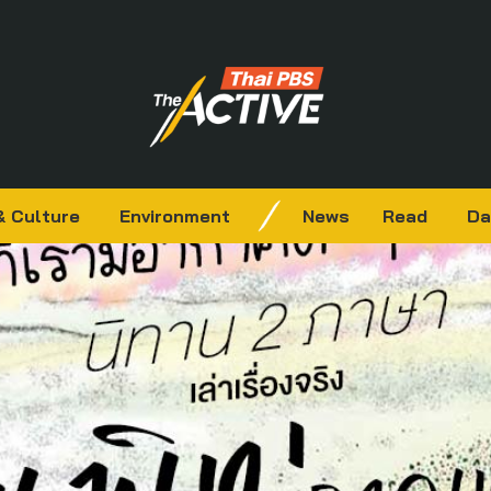
& Culture
Environment
News
Read
Da