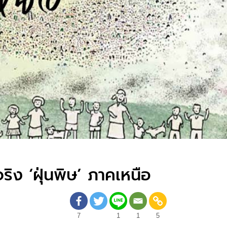
จริง ‘ฝุ่นพิษ’ ภาคเหนือ
7
1
1
5