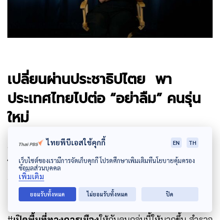
เปลี่ยนผ่านประชาธิปไตย พา
ประเทศไทยไปต่อ “อย่าลืม” คนรุ่น
ใหม่
ไทยพีบีเอสใช้คุกกี้
EN
TH
ปรากฏการณ์ความตื่นตัวทางการเมืองของภาคประชาชน
เว็บไซต์ของเรามีการจัดเก็บคุกกี้ โปรดศึกษาเพิ่มเติมที่นโยบายคุ้มครอง
โดยเฉพาะกลุ่มคนรุ่นใหม่ ที่เกิดขึ้นในช่วงที่ผ่านมา จนถึง
ข้อมูลส่วนบุคคล
เพิ่มเติม
วันที่มีรัฐบาลใหม่ มี 3 เรื่องใหญ่ ที่ฟิล์มย้ำว่า “อย่าลืม”
เกี่ยวกับการผลักดันการทำงานด้านคนรุ่นใหม่ คือ
ยอมรับทั้งหมด
ไม่ยอมรับทั้งหมด
ปิด
#
เปิดพื้นที่ทางการเมือง
ให้กับคนกลุ่มนี้ให้มากขึ้น สำรวจ