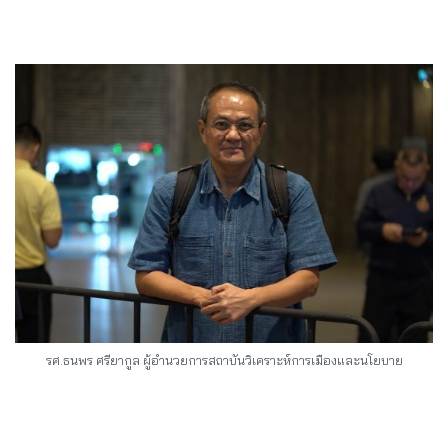
รศ.ธนพร ศรียากูล ผู้อำนวยการสถาบันวิเคราะห์การเมืองและนโยบาย