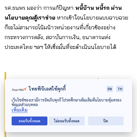
รศ.ธนพร มองว่า การแก้ปัญหา
หนี้บ้าน หนี้รถ ผ่าน
นโยบายคุณสู้เราช่วย
หากเข้าใจนโยบายแบบฉาบฉวย
ก็จะไม่สามารถโน้มน้าวหน่วยงานที่เกี่ยวข้องอย่าง
กระทรวงการคลัง, สถาบันการเงิน, ธนาคารแห่ง
ประเทศไทย ฯลฯ ให้เชื่อมั่นที่จะดำเนินนโยบายได้
“เมื่อผู้นำไม่มีความรู้เรื่องนี้อย่างลึกซึ้ง ยิ่งทำให้
ไทยพีบีเอสใช้คุกกี้
EN
TH
เจ้าหน้าที่ปฏิบัติงาน ไม่มีความมั่นใจ ฝ่าย
เว็บไซต์ของเรามีการจัดเก็บคุกกี้ โปรดศึกษาเพิ่มเติมที่นโยบายคุ้มครอง
ข้าราชการประจำ สัมผัสได้ถึงความไม่จริงจัง
ข้อมูลส่วนบุคคล
เพิ่มเติม
ของฝ่ายนโยบาย ก็ทำงานกันตามระเบียบเดิม
ยอมรับทั้งหมด
ไม่ยอมรับทั้งหมด
ปิด
ประสิทธิผลของนโยบายก็ไม่ออกมา…”