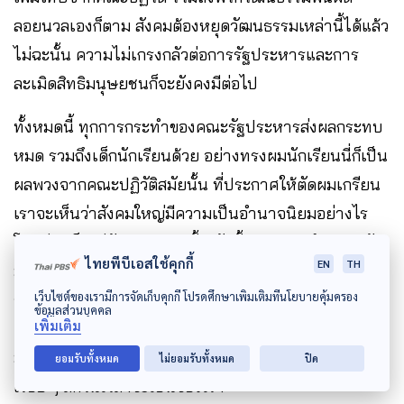
ลอยนวลเองก็ตาม สังคมต้องหยุดวัฒนธรรมเหล่านี้ได้แล้ว
ไม่ฉะนั้น ความไม่เกรงกลัวต่อการรัฐประหารและการ
ละเมิดสิทธิมนุษยชนก็จะยังคงมีต่อไป
ทั้งหมดนี้ ทุกการกระทำของคณะรัฐประหารส่งผลกระทบ
หมด รวมถึงเด็กนักเรียนด้วย อย่างทรงผมนักเรียนนี่ก็เป็น
ผลพวงจากคณะปฏิวัติสมัยนั้น ที่ประกาศให้ตัดผมเกรียน
เราจะเห็นว่าสังคมใหญ่มีความเป็นอำนาจนิยมอย่างไร
โรงเรียนก็จะมีลักษณะตามนั้น ดังนั้นแล้ว เราจึงคาดหวัง
ไทยพีบีเอสใช้คุกกี้
EN
TH
มากว่า การศึกษาไทยจะดีกว่านี้ได้ เราเห็นความพยายาม
เว็บไซต์ของเรามีการจัดเก็บคุกกี้ โปรดศึกษาเพิ่มเติมที่นโยบายคุ้มครอง
จากหลายฝ่ายทั้งครู นักเรียน คนตัวเล็ก ๆ ในระบบที่ไม่
ข้อมูลส่วนบุคคล
เพิ่มเติม
ย่อท้อต่อวันเวลา เสียงของพวกเขาเหล่านี้มีความหมาย
มาก และเชื่อนะว่า การทำงานทางความคิดอย่างนี้ต่อไป
ยอมรับทั้งหมด
ไม่ยอมรับทั้งหมด
ปิด
เรื่อย ๆ สักวันเวลาจะเป็นของเรา