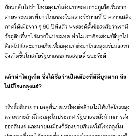
ย้อนกลับไปว่า โรงถลุงแร่แห่งแรกของเกาะภูเก็ตเริ่มจาก
สายพระเนตรที่ยาวไกลของในหลวงรัชกาลที่ 9 คราวเสด็จ
ภาคใต้เมื่อราว ๆ 60 ปีที่แล้ว พระองค์ตั้งข้อสงสัยว่าเรามี
วัตถุดิบที่หาได้มากในประเทศ ทำไมเราต้องส่งแร่ดีบุกไป
สิงคโปร์และมาเลเซียเพื่อถลุงแร่ ต่อมาโรงถลุงแร่แห่งแรก
จึงเกิดขึ้นในสมัยรัฐบาลจอมพลสฤษดิ์ ธนะรัชต์
แล้วทำไมภูเก็ต ซึ่งได้ชื่อว่าเป็นเมืองที่มีดีบุกมาก ถึง
ไม่มีโรงถลุงแร่?
วริทธิ์อธิบายว่า เหตุที่นายเหมืองต่อต้านไม่ให้เกิดโรงถลุง
แร่ เพราะถ้ามีโรงถลุงในประเทศ รัฐบาลจะสั่งห้ามการส่ง
ออกสินแร่ และนายเหมืองก็ต้องขายสินแร่ให้โรงถลุงใน