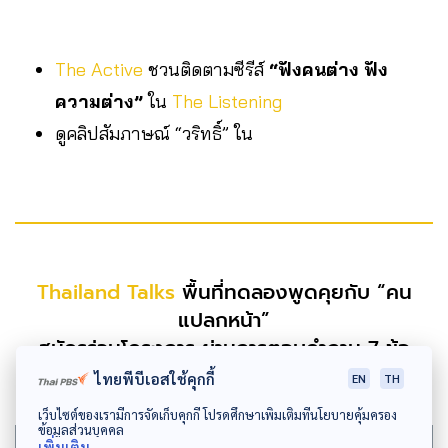
The Active
ชวนติดตามซีรีส์
“ฟังคนต่าง ฟัง
ความต่าง”
ใน
The Listening
ดูคลิปสัมภาษณ์ “วริทธิ์” ใน
Thailand Talks
พื้นที่ทดลองพูดคุยกับ “คน
แปลกหน้า”
สมัครร่วมโครงการ ผ่านการตอบคำถาม 7 ข้อ
14 ส.ค. – 14 ก.ย. 2565
ไทยพีบีเอสใช้คุกกี้
EN
TH
เว็บไซต์ของเรามีการจัดเก็บคุกกี้ โปรดศึกษาเพิ่มเติมที่นโยบายคุ้มครอง
ข้อมูลส่วนบุคคล
เพิ่มเติม