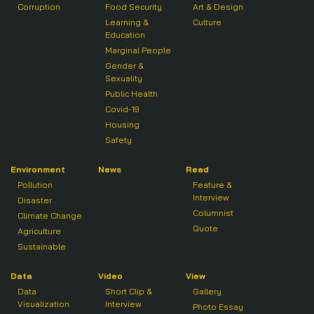
Corruption
Food Security
Art & Design
Learning &
Culture
Education
Marginal People
Gender &
Sexuality
Public Health
Covid-19
Housing
Safety
Environment
News
Read
Pollution
Feature &
Interview
Disaster
Columnist
Climate Change
Quote
Agriculture
Sustainable
Data
Video
View
Data
Short Clip &
Gallery
Visualization
Interview
Photo Essay