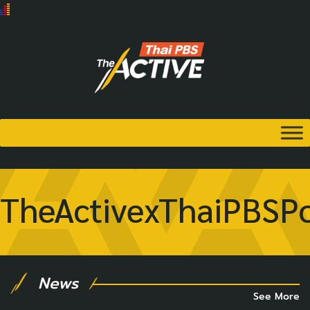
TheActivexThaiPBSP
News
See More