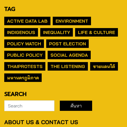
TAG
ACTIVE DATA LAB
ENVIRONMENT
INDIGENOUS
INEQUALITY
LIFE & CULTURE
POLICY WATCH
POST ELECTION
PUBLIC POLICY
SOCIAL AGENDA
THAIPROTESTS
THE LISTENING
ชายแดนใต้
มหานครภูมิภาค
SEARCH
ABOUT US & CONTACT US