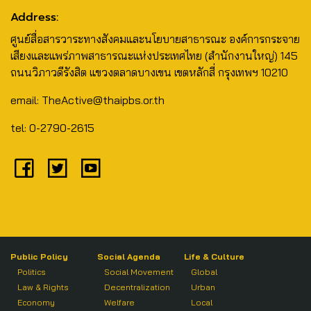
Address:
ศูนย์สื่อสารวาระทางสังคมและนโยบายสาธารณะ องค์การกระจาย
เสียงและแพร่ภาพสาธารณะแห่งประเทศไทย (สำนักงานใหญ่) 145
ถนนวิภาวดีรังสิต แขวงตลาดบางเขน เขตหลักสี่ กรุงเทพฯ 10210
email: TheActive@thaipbs.or.th
tel: 0-2790-2615
Public Policy
Social Agenda
Life & Culture
Politics
Social Movement
Global
Law & Rights
Decentralization
Urban
Economy
Welfare
Local