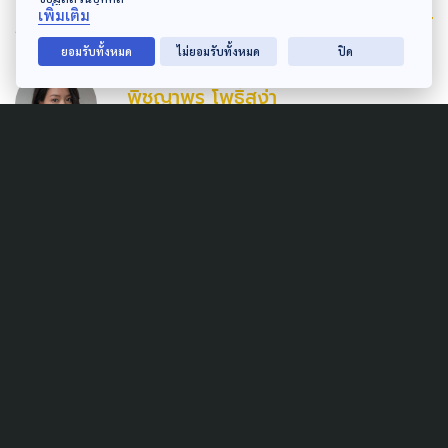
Author
เพิ่มเติม
ยอมรับทั้งหมด
ไม่ยอมรับทั้งหมด
ปิด
AUTHOR
พิชญาพร โพธิ์สง่า
นักข่าวเล่าเรื่อง ที่เชื่อว่าการสื่อสารอย่าง
สร้างสรรค์จะช่วยจรรโลงสังคมได้
Related News
CULTURE
GLOBAL
Soft Power ต้องเปลี่ยนฐาน
แฟนคลับ ให้เป็นเครือข่ายผู้