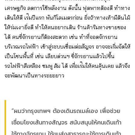
เศรษฐกิจ ลดการใช้พลังงาน ดังนั้น ฟุตพาทต้องดี ทำทาง
เดินให้ดี เร่ิมปีแรก พันกิโลเมตรก่อน ยิ่งถ้าทางเท้ามีต้นไม้
ให้ร่มเงายิ่งดี ทำให้คนอยากเดิน ร้านค้าริมทางขายของ
ได้ คนขี่จักรยานก็ต้องสะดวก เช่น ทำที่จอดจักรยาน
บริเวณรถไฟฟ้า เข้าสู่ระบบเชื่อมต่อสัญจร อาจจะเริ่มจัดให้
เป็นโซนพื้นที่ เช่น เลียบด่วนฯ ขี่จักรยานแล้วไปขึ้น
รถไฟฟ้าสีเหลือง ชมพู ส้ม ได้ เพื่อเร่ิมให้คนคุ้นเคย แล้วจึง
จะพัฒนาเป็นทางระยะยาว
“ผมว่ากรุงเทพฯ ต้องเดินรถเมล์เอง เพื่อช่วย
เชื่อมโยงเส้นทางสัญจร สนับสนุนให้คนเดินเท้า
ใช้ทางจักรยาน ใช้ขนส่งสาธารณะใช้การเดินเท้า